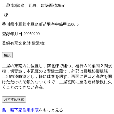
土蔵造2階建、瓦葺、建築面積26㎡
1棟
香川県小豆郡小豆島町苗羽字中筋甲1506-5
登録年月日:20050209
登録有形文化財(建造物)
解説
主屋の東南方に位置し，南北棟で建つ。桁行３間梁間２間規
模，切妻造，本瓦葺の２階建土蔵で，外部は腰焼杉縦板張，
上部白漆喰塗とし，軒に鉢巻を廻す。西面に戸口と高窓を開
けただけの閉鎖的なつくりで，主屋玄関に至る通路景観に欠
くことのできない存在。
おすすめ検索
島一照下家住宅米蔵
をもっと見る