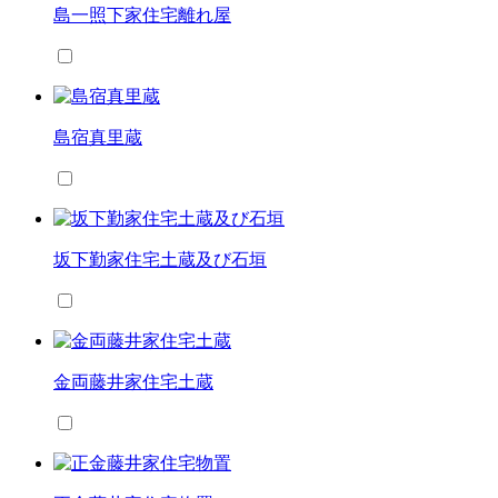
島一照下家住宅離れ屋
島宿真里蔵
坂下勤家住宅土蔵及び石垣
金両藤井家住宅土蔵