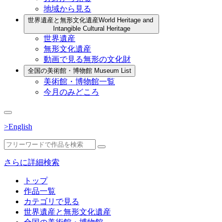
地域から見る
世界遺産と無形文化遺産
World Heritage and
Intangible Cultural Heritage
世界遺産
無形文化遺産
動画で見る無形の文化財
全国の美術館・博物館
Museum List
美術館・博物館一覧
今月のみどころ
>English
さらに詳細検索
トップ
作品一覧
カテゴリで見る
世界遺産と無形文化遺産