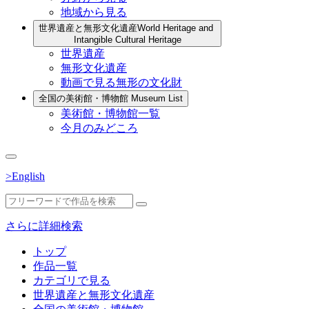
地域から見る
世界遺産と無形文化遺産
World Heritage and
Intangible Cultural Heritage
世界遺産
無形文化遺産
動画で見る無形の文化財
全国の美術館・博物館
Museum List
美術館・博物館一覧
今月のみどころ
>English
さらに詳細検索
トップ
作品一覧
カテゴリで見る
世界遺産と無形文化遺産