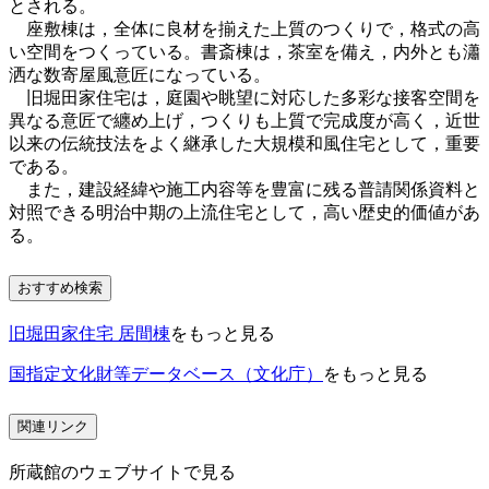
とされる。
座敷棟は，全体に良材を揃えた上質のつくりで，格式の高
い空間をつくっている。書斎棟は，茶室を備え，内外とも瀟
洒な数寄屋風意匠になっている。
旧堀田家住宅は，庭園や眺望に対応した多彩な接客空間を
異なる意匠で纏め上げ，つくりも上質で完成度が高く，近世
以来の伝統技法をよく継承した大規模和風住宅として，重要
である。
また，建設経緯や施工内容等を豊富に残る普請関係資料と
対照できる明治中期の上流住宅として，高い歴史的価値があ
る。
おすすめ検索
旧堀田家住宅 居間棟
をもっと見る
国指定文化財等データベース（文化庁）
をもっと見る
関連リンク
所蔵館のウェブサイトで見る