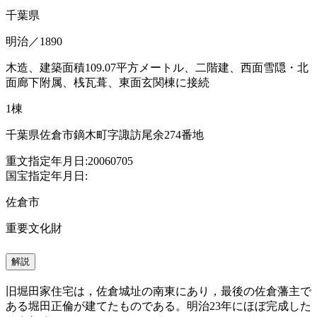
千葉県
明治／1890
木造、建築面積109.07平方メートル、二階建、西面雪隠・北
面廊下附属、桟瓦葺、東面玄関棟に接続
1棟
千葉県佐倉市鏑木町字諏訪尾余274番地
重文指定年月日:20060705
国宝指定年月日:
佐倉市
重要文化財
解説
旧堀田家住宅は，佐倉城址の南東にあり，最後の佐倉藩主で
ある堀田正倫が建てたものである。明治23年にほぼ完成した