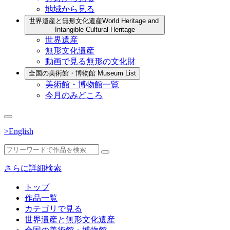
地域から見る
世界遺産と無形文化遺産
World Heritage and
Intangible Cultural Heritage
世界遺産
無形文化遺産
動画で見る無形の文化財
全国の美術館・博物館
Museum List
美術館・博物館一覧
今月のみどころ
>English
さらに詳細検索
トップ
作品一覧
カテゴリで見る
世界遺産と無形文化遺産