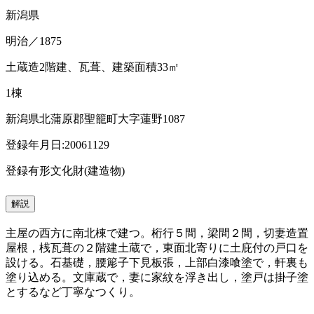
新潟県
明治／1875
土蔵造2階建、瓦葺、建築面積33㎡
1棟
新潟県北蒲原郡聖籠町大字蓮野1087
登録年月日:20061129
登録有形文化財(建造物)
解説
主屋の西方に南北棟で建つ。桁行５間，梁間２間，切妻造置
屋根，桟瓦葺の２階建土蔵で，東面北寄りに土庇付の戸口を
設ける。石基礎，腰簓子下見板張，上部白漆喰塗で，軒裏も
塗り込める。文庫蔵で，妻に家紋を浮き出し，塗戸は掛子塗
とするなど丁寧なつくり。