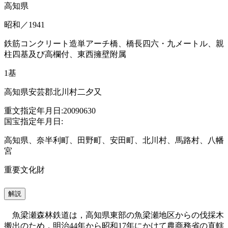
高知県
昭和／1941
鉄筋コンクリート造単アーチ橋、橋長四六・九メートル、親
柱四基及び高欄付、東西擁壁附属
1基
高知県安芸郡北川村二夕又
重文指定年月日:20090630
国宝指定年月日:
高知県、奈半利町、田野町、安田町、北川村、馬路村、八幡
宮
重要文化財
解説
魚梁瀬森林鉄道は，高知県東部の魚梁瀬地区からの伐採木
搬出のため，明治44年から昭和17年にかけて農商務省の直轄