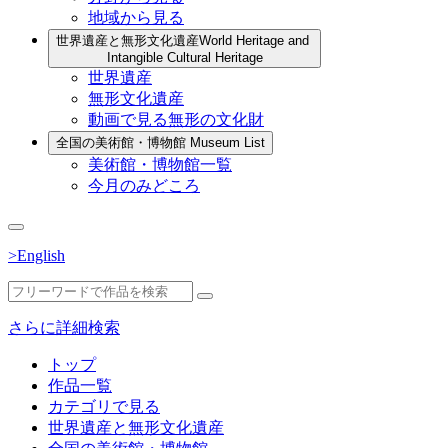
地域から見る
世界遺産と無形文化遺産
World Heritage and
Intangible Cultural Heritage
世界遺産
無形文化遺産
動画で見る無形の文化財
全国の美術館・博物館
Museum List
美術館・博物館一覧
今月のみどころ
>English
さらに詳細検索
トップ
作品一覧
カテゴリで見る
世界遺産と無形文化遺産