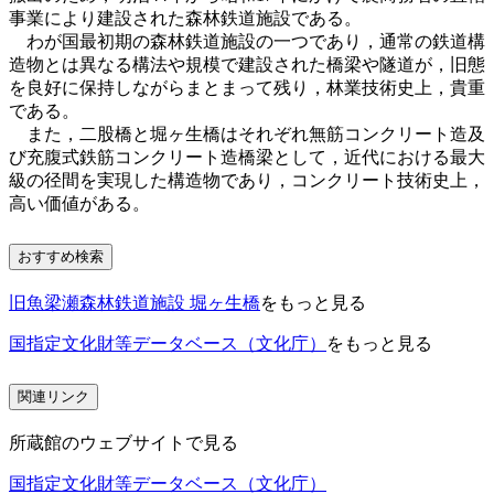
事業により建設された森林鉄道施設である。
わが国最初期の森林鉄道施設の一つであり，通常の鉄道構
造物とは異なる構法や規模で建設された橋梁や隧道が，旧態
を良好に保持しながらまとまって残り，林業技術史上，貴重
である。
また，二股橋と堀ヶ生橋はそれぞれ無筋コンクリート造及
び充腹式鉄筋コンクリート造橋梁として，近代における最大
級の径間を実現した構造物であり，コンクリート技術史上，
高い価値がある。
おすすめ検索
旧魚梁瀬森林鉄道施設 堀ヶ生橋
をもっと見る
国指定文化財等データベース（文化庁）
をもっと見る
関連リンク
所蔵館のウェブサイトで見る
国指定文化財等データベース（文化庁）