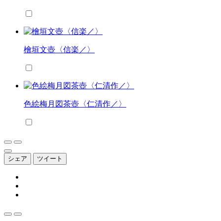
檜垣文壺〈信楽／〉
色絵梅月図茶壺〈仁清作／〉
シェア
ツイート