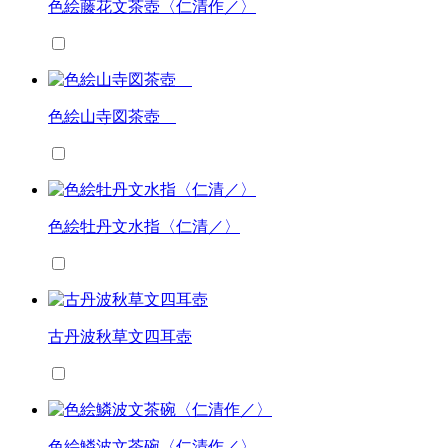
色絵藤花文茶壺〈仁清作／〉
色絵山寺図茶壺
色絵牡丹文水指〈仁清／〉
古丹波秋草文四耳壺
色絵鱗波文茶碗〈仁清作／〉