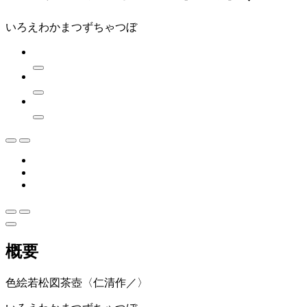
いろえわかまつずちゃつぼ
概要
色絵若松図茶壺〈仁清作／〉