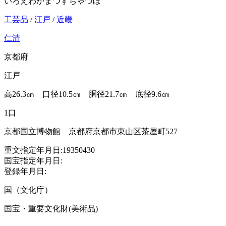
いろえわかまつずちゃつぼ
工芸品
/
江戸
/
近畿
仁清
京都府
江戸
高26.3㎝ 口径10.5㎝ 胴径21.7㎝ 底径9.6㎝
1口
京都国立博物館 京都府京都市東山区茶屋町527
重文指定年月日:19350430
国宝指定年月日:
登録年月日:
国（文化庁）
国宝・重要文化財(美術品)