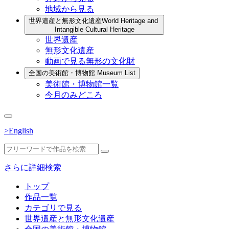
地域から見る
世界遺産と無形文化遺産
World Heritage and
Intangible Cultural Heritage
世界遺産
無形文化遺産
動画で見る無形の文化財
全国の美術館・博物館
Museum List
美術館・博物館一覧
今月のみどころ
>English
さらに詳細検索
トップ
作品一覧
カテゴリで見る
世界遺産と無形文化遺産