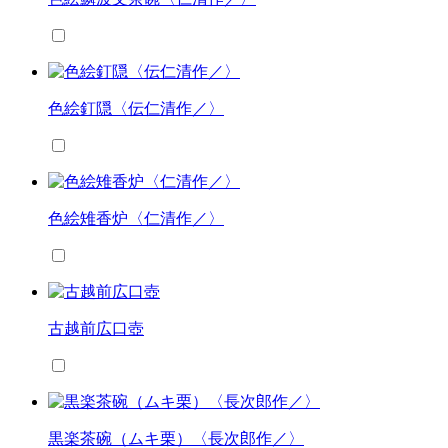
色絵釘隠〈伝仁清作／〉
色絵雉香炉〈仁清作／〉
古越前広口壺
黒楽茶碗（ムキ栗）〈長次郎作／〉