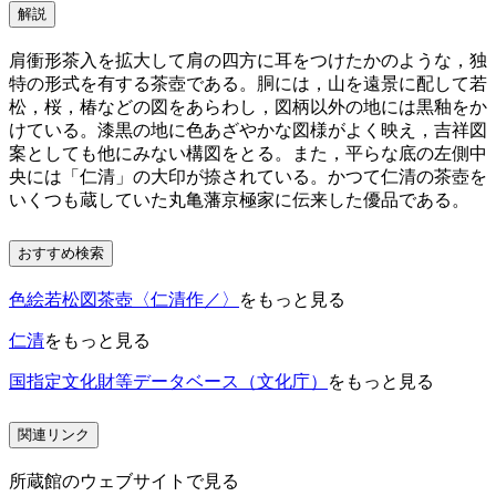
解説
肩衝形茶入を拡大して肩の四方に耳をつけたかのような，独
特の形式を有する茶壺である。胴には，山を遠景に配して若
松，桜，椿などの図をあらわし，図柄以外の地には黒釉をか
けている。漆黒の地に色あざやかな図様がよく映え，吉祥図
案としても他にみない構図をとる。また，平らな底の左側中
央には「仁清」の大印が捺されている。かつて仁清の茶壺を
いくつも蔵していた丸亀藩京極家に伝来した優品である。
おすすめ検索
色絵若松図茶壺〈仁清作／〉
をもっと見る
仁清
をもっと見る
国指定文化財等データベース（文化庁）
をもっと見る
関連リンク
所蔵館のウェブサイトで見る