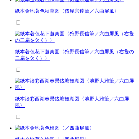
紙本金地著色秋草図〈俵屋宗達筆／六曲屏風〉
紙本著色花下遊楽図〈狩野長信筆／六曲屏風（右隻の
二扇を欠く）〉
紙本淡彩西湖春景銭塘観湖図〈池野大雅筆／六曲屏
風〉