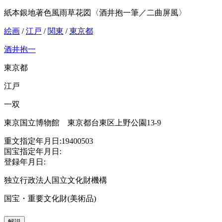
紙本銀地著色風雨草花図〈酒井抱一筆／二曲屏風〉
絵画
/
江戸
/
関東
/
東京都
酒井抱一
東京都
江戸
一双
東京国立博物館 東京都台東区上野公園13-9
重文指定年月日:19400503
国宝指定年月日:
登録年月日:
独立行政法人国立文化財機構
国宝・重要文化財(美術品)
解説