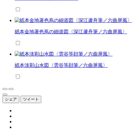
紙本金地著色蔦の細道図〈深江蘆舟筆／六曲屏風〉
紙本淡彩山水図〈雲谷等顔筆／六曲屏風〉
シェア
ツイート