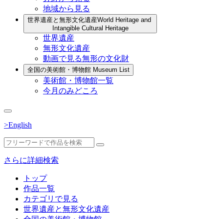
地域から見る
世界遺産と無形文化遺産
World Heritage and
Intangible Cultural Heritage
世界遺産
無形文化遺産
動画で見る無形の文化財
全国の美術館・博物館
Museum List
美術館・博物館一覧
今月のみどころ
>English
さらに詳細検索
トップ
作品一覧
カテゴリで見る
世界遺産と無形文化遺産