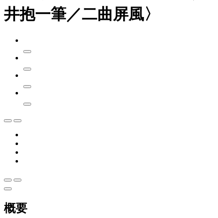
井抱一筆／二曲屏風〉
概要