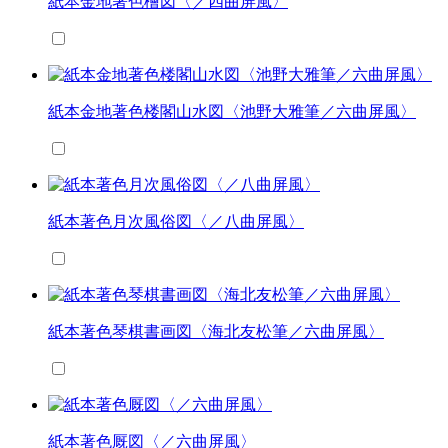
紙本金地著色檜図〈／四曲屏風〉
紙本金地著色楼閣山水図〈池野大雅筆／六曲屏風〉
紙本著色月次風俗図〈／八曲屏風〉
紙本著色琴棋書画図〈海北友松筆／六曲屏風〉
紙本著色厩図〈／六曲屏風〉