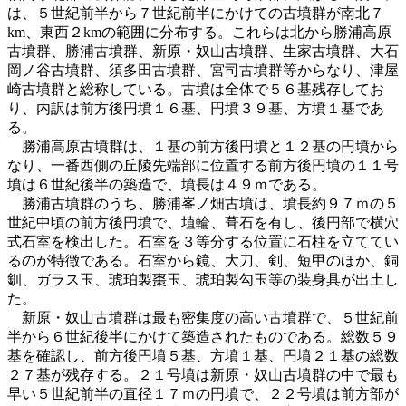
は、５世紀前半から７世紀前半にかけての古墳群が南北７
km、東西２kmの範囲に分布する。これらは北から勝浦高原
古墳群、勝浦古墳群、新原・奴山古墳群、生家古墳群、大石
岡ノ谷古墳群、須多田古墳群、宮司古墳群等からなり、津屋
崎古墳群と総称している。古墳は全体で５６基残存してお
り、内訳は前方後円墳１６基、円墳３９基、方墳１基であ
る。
勝浦高原古墳群は、１基の前方後円墳と１２基の円墳から
なり、一番西側の丘陵先端部に位置する前方後円墳の１１号
墳は６世紀後半の築造で、墳長は４９ｍである。
勝浦古墳群のうち、勝浦峯ノ畑古墳は、墳長約９７ｍの５
世紀中頃の前方後円墳で、埴輪、葺石を有し、後円部で横穴
式石室を検出した。石室を３等分する位置に石柱を立ててい
るのが特徴である。石室から鏡、大刀、剣、短甲のほか、銅
釧、ガラス玉、琥珀製棗玉、琥珀製勾玉等の装身具が出土し
た。
新原・奴山古墳群は最も密集度の高い古墳群で、５世紀前
半から６世紀後半にかけて築造されたものである。総数５９
基を確認し、前方後円墳５基、方墳１基、円墳２１基の総数
２７基が残存する。２１号墳は新原・奴山古墳群の中で最も
早い５世紀前半の直径１７ｍの円墳で、２２号墳は前方部が