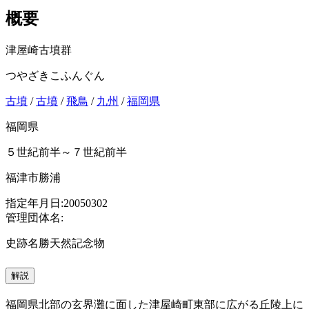
概要
津屋崎古墳群
つやざきこふんぐん
古墳
/
古墳
/
飛鳥
/
九州
/
福岡県
福岡県
５世紀前半～７世紀前半
福津市勝浦
指定年月日:20050302
管理団体名:
史跡名勝天然記念物
解説
福岡県北部の玄界灘に面した津屋崎町東部に広がる丘陵上に