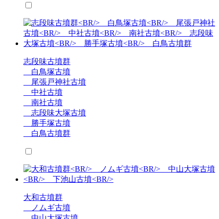
志段味古墳群
白鳥塚古墳
尾張戸神社古墳
中社古墳
南社古墳
志段味大塚古墳
勝手塚古墳
白鳥古墳群
大和古墳群
ノムギ古墳
中山大塚古墳