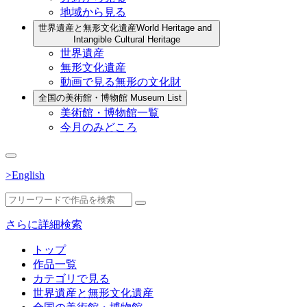
地域から見る
世界遺産と無形文化遺産
World Heritage and
Intangible Cultural Heritage
世界遺産
無形文化遺産
動画で見る無形の文化財
全国の美術館・博物館
Museum List
美術館・博物館一覧
今月のみどころ
>English
さらに詳細検索
トップ
作品一覧
カテゴリで見る
世界遺産と無形文化遺産