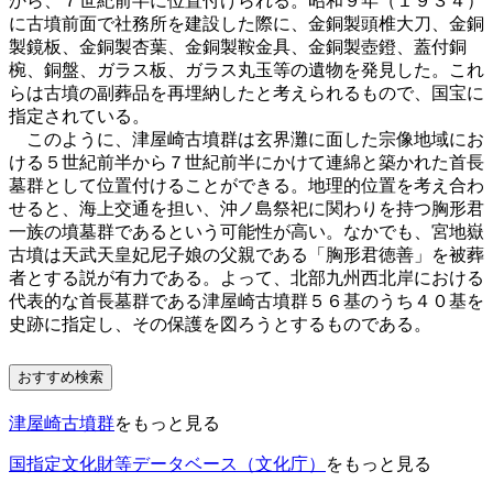
から、７世紀前半に位置付けられる。昭和９年（１９３４）
に古墳前面で社務所を建設した際に、金銅製頭椎大刀、金銅
製鏡板、金銅製杏葉、金銅製鞍金具、金銅製壺鐙、蓋付銅
椀、銅盤、ガラス板、ガラス丸玉等の遺物を発見した。これ
らは古墳の副葬品を再埋納したと考えられるもので、国宝に
指定されている。
このように、津屋崎古墳群は玄界灘に面した宗像地域にお
ける５世紀前半から７世紀前半にかけて連綿と築かれた首長
墓群として位置付けることができる。地理的位置を考え合わ
せると、海上交通を担い、沖ノ島祭祀に関わりを持つ胸形君
一族の墳墓群であるという可能性が高い。なかでも、宮地嶽
古墳は天武天皇妃尼子娘の父親である「胸形君徳善」を被葬
者とする説が有力である。よって、北部九州西北岸における
代表的な首長墓群である津屋崎古墳群５６基のうち４０基を
史跡に指定し、その保護を図ろうとするものである。
おすすめ検索
津屋崎古墳群
をもっと見る
国指定文化財等データベース（文化庁）
をもっと見る