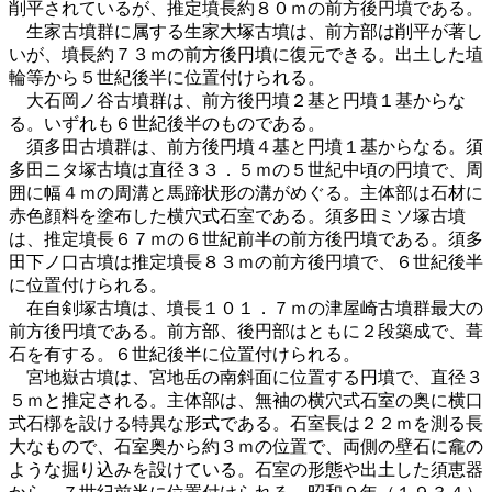
削平されているが、推定墳長約８０ｍの前方後円墳である。
生家古墳群に属する生家大塚古墳は、前方部は削平が著し
いが、墳長約７３ｍの前方後円墳に復元できる。出土した埴
輪等から５世紀後半に位置付けられる。
大石岡ノ谷古墳群は、前方後円墳２基と円墳１基からな
る。いずれも６世紀後半のものである。
須多田古墳群は、前方後円墳４基と円墳１基からなる。須
多田ニタ塚古墳は直径３３．５ｍの５世紀中頃の円墳で、周
囲に幅４ｍの周溝と馬蹄状形の溝がめぐる。主体部は石材に
赤色顔料を塗布した横穴式石室である。須多田ミソ塚古墳
は、推定墳長６７ｍの６世紀前半の前方後円墳である。須多
田下ノ口古墳は推定墳長８３ｍの前方後円墳で、６世紀後半
に位置付けられる。
在自剣塚古墳は、墳長１０１．７ｍの津屋崎古墳群最大の
前方後円墳である。前方部、後円部はともに２段築成で、葺
石を有する。６世紀後半に位置付けられる。
宮地嶽古墳は、宮地岳の南斜面に位置する円墳で、直径３
５ｍと推定される。主体部は、無袖の横穴式石室の奥に横口
式石槨を設ける特異な形式である。石室長は２２ｍを測る長
大なもので、石室奥から約３ｍの位置で、両側の壁石に龕の
ような掘り込みを設けている。石室の形態や出土した須恵器