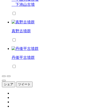
下池山古墳
真野古墳群
丹後平古墳群
シェア
ツイート