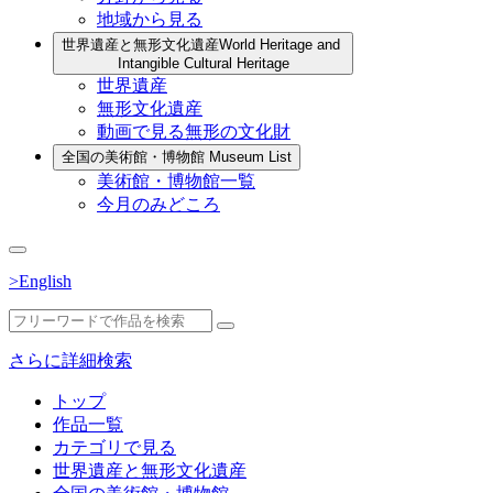
地域から見る
世界遺産と無形文化遺産
World Heritage and
Intangible Cultural Heritage
世界遺産
無形文化遺産
動画で見る無形の文化財
全国の美術館・博物館
Museum List
美術館・博物館一覧
今月のみどころ
>English
さらに詳細検索
トップ
作品一覧
カテゴリで見る
世界遺産と無形文化遺産