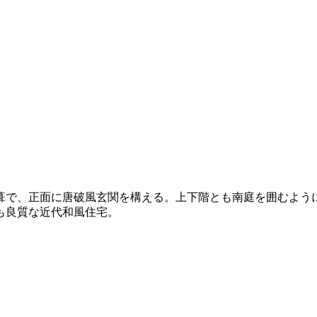
葺で、正面に唐破風玄関を構える。上下階とも南庭を囲むよう
も良質な近代和風住宅。