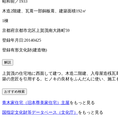
昭和前／1933
木造2階建、瓦葺一部銅板葺、建築面積192㎡
1棟
京都府京都市北区上賀茂南大路町59
登録年月日:20140425
登録有形文化財(建造物)
解説
上賀茂の住宅地に西面して建つ。木造二階建、入母屋造桟瓦
築の意匠を引用する。ヒノキの良材をふんだんに使い、施工
おすすめ検索
青木家住宅（旧本尊美家住宅）主屋
をもっと見る
国指定文化財等データベース（文化庁）
をもっと見る