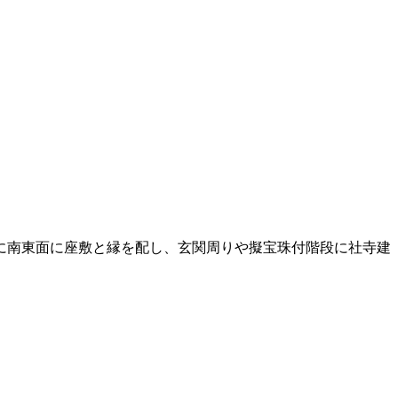
に南東面に座敷と縁を配し、玄関周りや擬宝珠付階段に社寺建