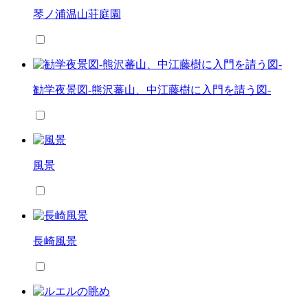
琴ノ浦温山荘庭園
勧学夜景図-熊沢蕃山、中江藤樹に入門を請う図-
風景
長崎風景