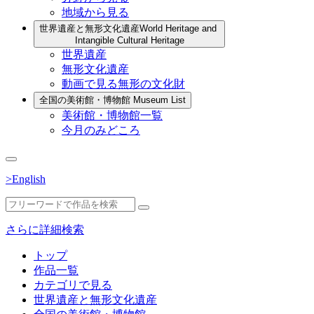
地域から見る
世界遺産と無形文化遺産
World Heritage and
Intangible Cultural Heritage
世界遺産
無形文化遺産
動画で見る無形の文化財
全国の美術館・博物館
Museum List
美術館・博物館一覧
今月のみどころ
>English
さらに詳細検索
トップ
作品一覧
カテゴリで見る
世界遺産と無形文化遺産