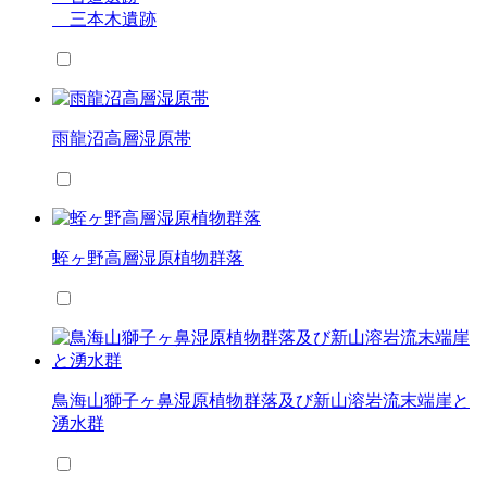
三本木遺跡
雨龍沼高層湿原帯
蛭ヶ野高層湿原植物群落
鳥海山獅子ヶ鼻湿原植物群落及び新山溶岩流末端崖と
湧水群