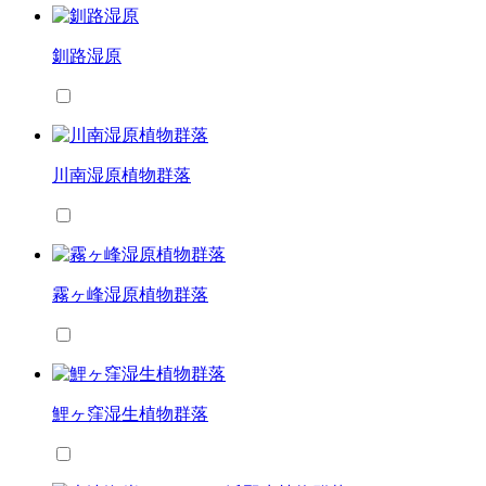
釧路湿原
川南湿原植物群落
霧ヶ峰湿原植物群落
鯉ヶ窪湿生植物群落