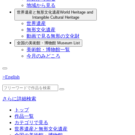
地域から見る
世界遺産と無形文化遺産
World Heritage and
Intangible Cultural Heritage
世界遺産
無形文化遺産
動画で見る無形の文化財
全国の美術館・博物館
Museum List
美術館・博物館一覧
今月のみどころ
>English
さらに詳細検索
トップ
作品一覧
カテゴリで見る
世界遺産と無形文化遺産