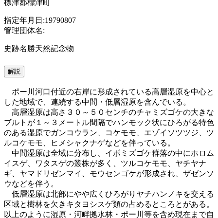
標津郡標津町
指定年月日:19790807
管理団体名:
史跡名勝天然記念物
解説
ポー川河口付近の右岸に形成されている高層湿原を中心と
した地域で、連続する中間・低層湿原を含んでいる。
高層湿原は高さ３０～５０センチのチャミズゴケの大きな
ブルトが１～３メートル間隔でハンモック状にひろがる特色
のある湿原でガンコウラン、コケモモ、エゾイソツツジ、ツ
ルコケモモ、ヒメシャクナゲなどを伴っている。
中間湿原は全域に分布し、イボミズゴケ群落の中にホロム
イスゲ、ワタスゲの叢株が多く、ツルコケモモ、ヤチヤナ
ギ、ヤマドリゼンマイ、モウセンゴケが形成され、ザゼンソ
ウなどを伴う。
低層湿原は北部にやや広くひろがりヤチハンノキを交える
区域と樹林を欠きキタヨシスゲ類の占めるところとがある。
以上のように湿原・河畔拠水林・ポー川等を含め現在まで自