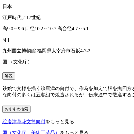
日本
江戸時代／17世紀
高9.0～9.6 口径10.2～10.7 高台径4.7～5.1
5口
九州国立博物館 福岡県太宰府市石坂4-7-2
国 （文化庁）
解説
鉄絵で文様を描く絵唐津の向付で、作為を加えて胴を撫四方
な向付の多くは五客組で焼造されるが、伝来途中で散逸する
おすすめ検索
絵唐津草花文筒向付
をもっと見る
国（文化庁 美術工芸品）
をもっと見る