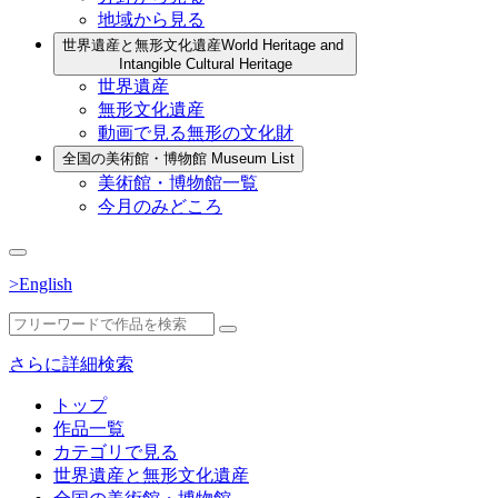
地域から見る
世界遺産と無形文化遺産
World Heritage and
Intangible Cultural Heritage
世界遺産
無形文化遺産
動画で見る無形の文化財
全国の美術館・博物館
Museum List
美術館・博物館一覧
今月のみどころ
>English
さらに詳細検索
トップ
作品一覧
カテゴリで見る
世界遺産と無形文化遺産