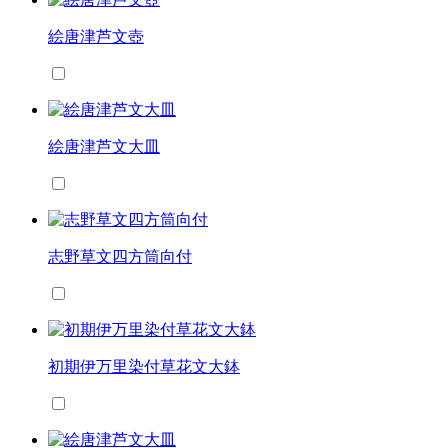
絵唐津芦文壺
絵唐津芦文大皿
志野草文四方筒向付
初期伊万里染付草花文大鉢