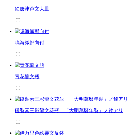
絵唐津芦文大皿
鳴海織部向付
青花龍文瓶
磁製素三彩龍文花瓶 「大明萬暦年製」ノ銘アリ