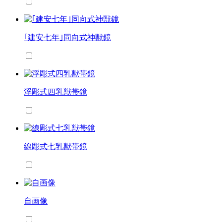
｢建安七年｣同向式神獣鏡
浮彫式四乳獣帯鏡
線彫式七乳獣帯鏡
自画像