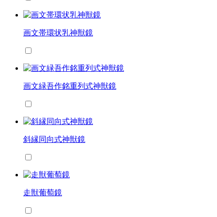
画文帯環状乳神獣鏡
画文緑吾作銘重列式神獣鏡
斜縁同向式神獣鏡
走獣葡萄鏡