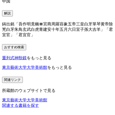
中国
解説
鋳出銘「吾作明竟幽〓宮商周羅容象五帝三皇白牙單琴黄帝除
兇白牙朱鳥玄武白虎青建安十年五月六日宜子孫大吉羊」「君
宜官」「君宜官」
おすすめ検索
重列式神獣鏡
をもっと見る
東京藝術大学大学美術館
をもっと見る
関連リンク
所蔵館のウェブサイトで見る
東京藝術大学大学美術館
関連する書籍を探す