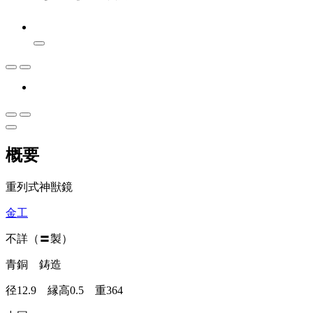
概要
重列式神獣鏡
金工
不詳（〓製）
青銅 鋳造
径12.9 縁高0.5 重364