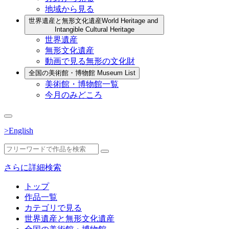
地域から見る
世界遺産と無形文化遺産
World Heritage and
Intangible Cultural Heritage
世界遺産
無形文化遺産
動画で見る無形の文化財
全国の美術館・博物館
Museum List
美術館・博物館一覧
今月のみどころ
>English
さらに詳細検索
トップ
作品一覧
カテゴリで見る
世界遺産と無形文化遺産