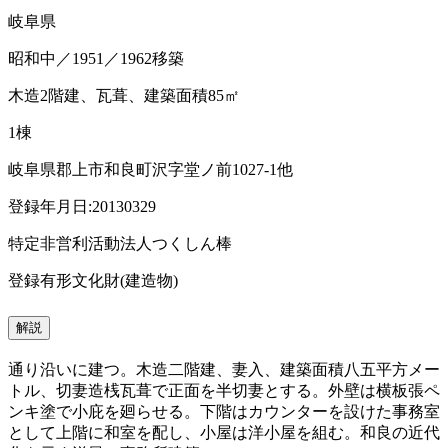
岐阜県
昭和中／1951／1962移築
木造2階建、瓦葺、建築面積85㎡
1棟
岐阜県郡上市和良町沢字堂ノ前1027-1他
登録年月日:20130329
特定非営利活動法人つくしん棒
登録有形文化財(建造物)
解説
通り沿いに建つ。木造二階建、妻入、建築面積八五平方メー
トル、切妻造桟瓦葺で正面を半切妻とする。外壁は横板張ペ
ンキ塗で小庇を廻らせる。下階はカウンターを設けた事務室
として上階に和室を配し、小屋は洋小屋を組む。和良の近代