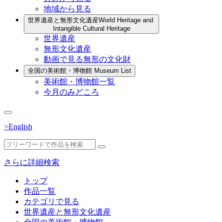
地域から見る
世界遺産と無形文化遺産
World Heritage and
Intangible Cultural Heritage
世界遺産
無形文化遺産
動画で見る無形の文化財
全国の美術館・博物館
Museum List
美術館・博物館一覧
今月のみどころ
>English
さらに詳細検索
トップ
作品一覧
カテゴリで見る
世界遺産と無形文化遺産