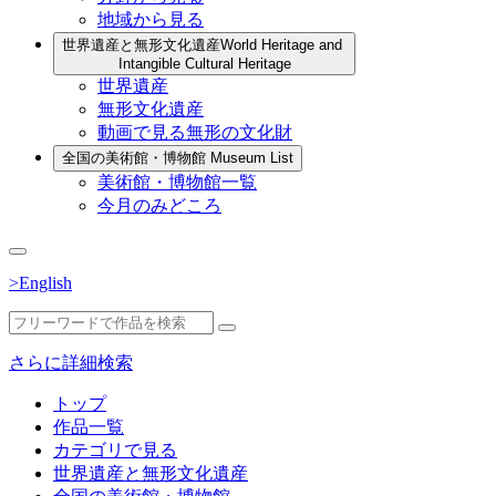
地域から見る
世界遺産と無形文化遺産
World Heritage and
Intangible Cultural Heritage
世界遺産
無形文化遺産
動画で見る無形の文化財
全国の美術館・博物館
Museum List
美術館・博物館一覧
今月のみどころ
>English
さらに詳細検索
トップ
作品一覧
カテゴリで見る
世界遺産と無形文化遺産