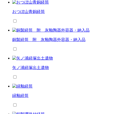
おつぼ山青銅経筒
銅製経筒 附 灰釉陶器外容器・納入品
矢ノ浦経塚出土遺物
緑釉経筒