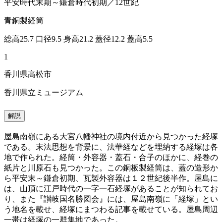
平安時代末期～鎌倉時代初期／12世紀
青銅製経筒
総高25.7 口径9.5 身高21.2 蓋径12.2 蓋高5.5
1
香川県高松市
香川県立ミュージアム
解説
屋島南嶺にある大宮八幡神社の境内付近から見つかった経塚
である。末法思想を背景に、法華経などを埋納する経塚は各
地で作られた。経筒・外容器・蓋石・合子のほかに、経巻の
紙片と川原石も見つかった。この銅板製経筒は、蓋の造形か
ら平安末～鎌倉初期、瓦製外容器は１２世紀後半作。屋島に
は、山頂に江戸時代の一字一石経塚があることが知られてお
り、また『讃岐国名勝図会』には、屋島南嶺に「経塚」とい
う地名を載せ、経塚にまつわる記事を載せている。屋島周辺
一帯は経塚の一群集地であった。