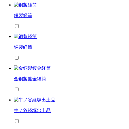
銅製経筒
銅製経筒
金銅製鍍金経筒
牛ノ谷経塚出土品