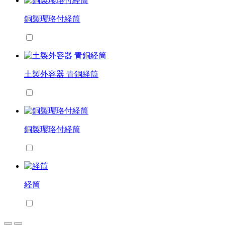
銅製瓔珞付経筒
土製外容器 青銅経筒
銅製瓔珞付経筒
経筒