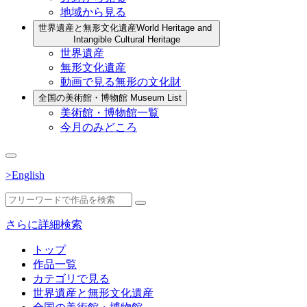
地域から見る
世界遺産と無形文化遺産
World Heritage and
Intangible Cultural Heritage
世界遺産
無形文化遺産
動画で見る無形の文化財
全国の美術館・博物館
Museum List
美術館・博物館一覧
今月のみどころ
>English
さらに詳細検索
トップ
作品一覧
カテゴリで見る
世界遺産と無形文化遺産