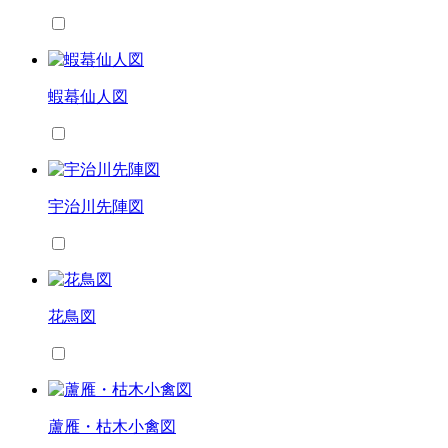
蝦蟇仙人図
宇治川先陣図
花鳥図
蘆雁・枯木小禽図