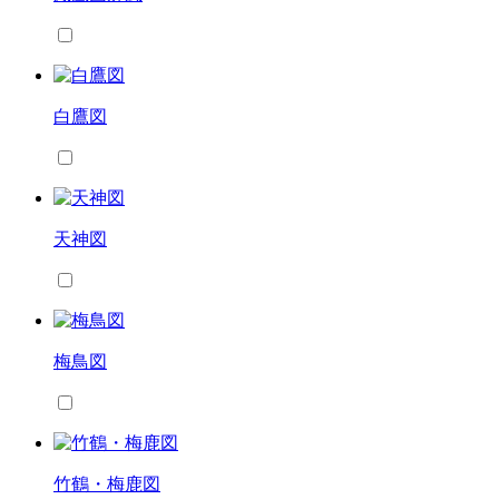
白鷹図
天神図
梅鳥図
竹鶴・梅鹿図