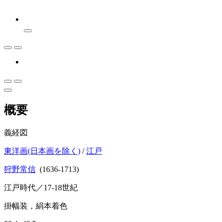
概要
義経図
東洋画(日本画を除く)
/
江戸
狩野常信
(1636-1713)
江戸時代／17-18世紀
掛幅装，絹本着色