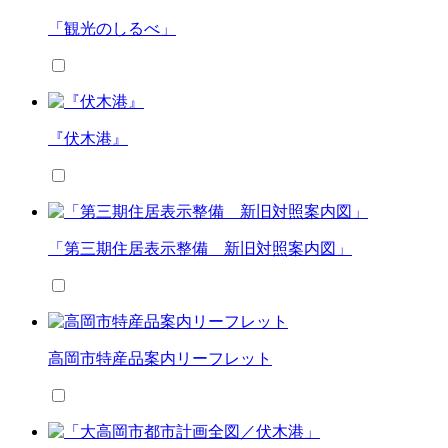
「観光のしるべ」
『伏木港』
「第三期住居表示整備 新旧対照案内図」
高岡市特産品案内リーフレット