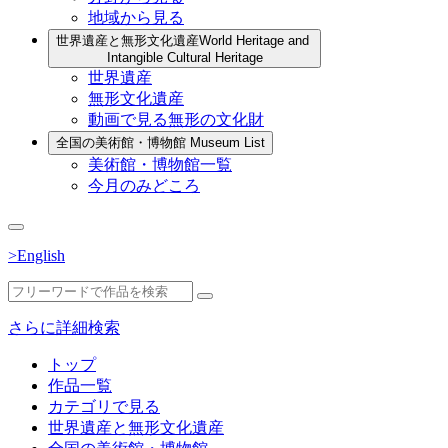
地域から見る
世界遺産と無形文化遺産
World Heritage and
Intangible Cultural Heritage
世界遺産
無形文化遺産
動画で見る無形の文化財
全国の美術館・博物館
Museum List
美術館・博物館一覧
今月のみどころ
>English
さらに詳細検索
トップ
作品一覧
カテゴリで見る
世界遺産と無形文化遺産