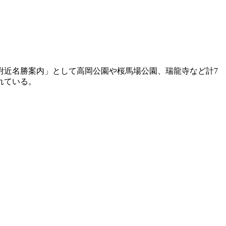
附近名勝案内」として高岡公園や桜馬場公園、瑞龍寺など計7
れている。