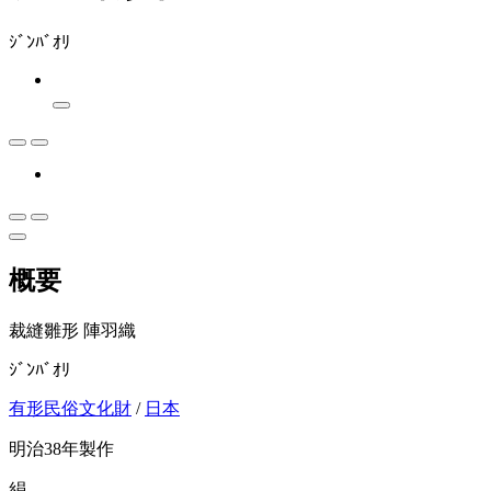
ｼﾞﾝﾊﾞｵﾘ
概要
裁縫雛形 陣羽織
ｼﾞﾝﾊﾞｵﾘ
有形民俗文化財
/
日本
明治38年製作
絹