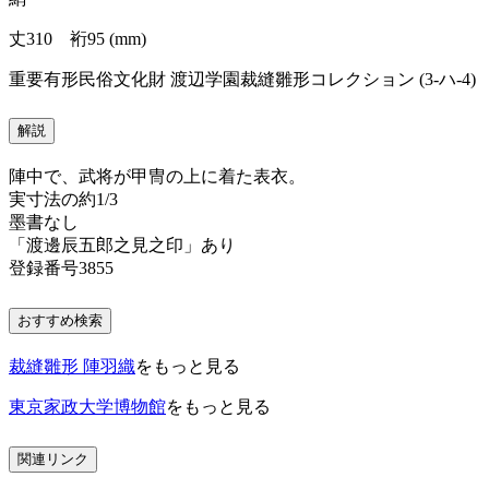
丈310 裄95 (mm)
重要有形民俗文化財 渡辺学園裁縫雛形コレクション (3-ハ-4)
解説
陣中で、武将が甲冑の上に着た表衣。
実寸法の約1/3
墨書なし
「渡邊辰五郎之見之印」あり
登録番号3855
おすすめ検索
裁縫雛形 陣羽織
をもっと見る
東京家政大学博物館
をもっと見る
関連リンク