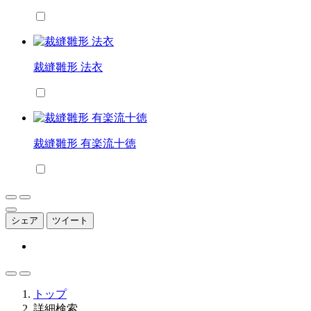
裁縫雛形 法衣
裁縫雛形 有楽流十徳
シェア
ツイート
トップ
詳細検索