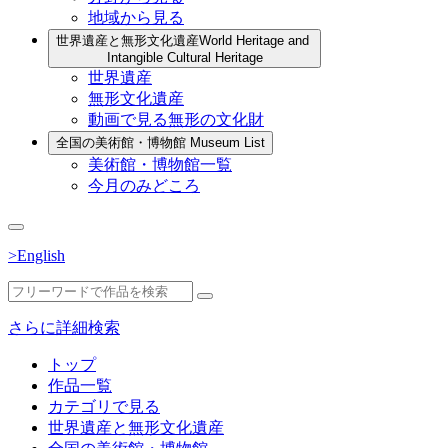
地域から見る
世界遺産と無形文化遺産
World Heritage and
Intangible Cultural Heritage
世界遺産
無形文化遺産
動画で見る無形の文化財
全国の美術館・博物館
Museum List
美術館・博物館一覧
今月のみどころ
>English
さらに詳細検索
トップ
作品一覧
カテゴリで見る
世界遺産と無形文化遺産