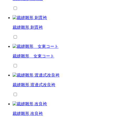
裁縫雛形 刺貫袴
裁縫雛形 女東コート
裁縫雛形 渡邊式改良袴
裁縫雛形 改良袴