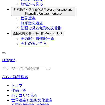
地域から見る
世界遺産と無形文化遺産
World Heritage and
Intangible Cultural Heritage
世界遺産
無形文化遺産
動画で見る無形の文化財
全国の美術館・博物館
Museum List
美術館・博物館一覧
今月のみどころ
>English
さらに詳細検索
トップ
作品一覧
カテゴリで見る
世界遺産と無形文化遺産