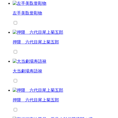
左手美翫誉彫物
押隈 六代目尾上菊五郎
大当劇場寿語禄
押隈 六代目尾上菊五郎