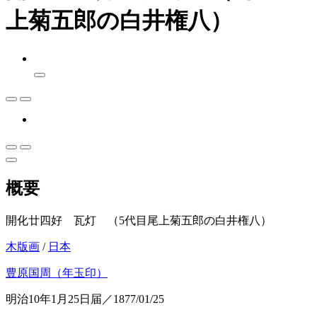
上菊五郎の白井権八）
概要
開化廿四好 瓦灯 （5代目尾上菊五郎の白井権八）
木版画
/
日本
豊原国周（年玉印）
明治10年1月25日届／1877/01/25