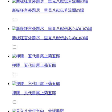
新板狂言外題尽 里見八献伝芳流閣の場
新板狂言外題尽 里見八献伝あらめ山の場
押隈 五代目尾上菊五郎
押隈 六代目尾上菊五郎