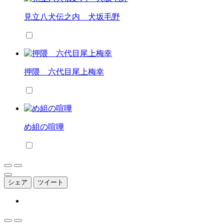
見立八犬伝之内 犬坂毛野
押隈 六代目尾上梅幸
め組の喧嘩
シェア
ツイート