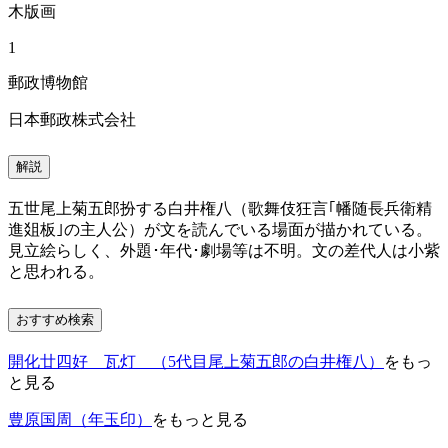
木版画
1
郵政博物館
日本郵政株式会社
解説
五世尾上菊五郎扮する白井権八（歌舞伎狂言｢幡随長兵衛精
進爼板｣の主人公）が文を読んでいる場面が描かれている。
見立絵らしく、外題･年代･劇場等は不明。文の差代人は小紫
と思われる。
おすすめ検索
開化廿四好 瓦灯 （5代目尾上菊五郎の白井権八）
をもっ
と見る
豊原国周（年玉印）
をもっと見る