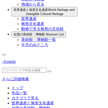
地域から見る
世界遺産と無形文化遺産
World Heritage and
Intangible Cultural Heritage
世界遺産
無形文化遺産
動画で見る無形の文化財
全国の美術館・博物館
Museum List
美術館・博物館一覧
今月のみどころ
>English
さらに詳細検索
トップ
作品一覧
カテゴリで見る
世界遺産と無形文化遺産