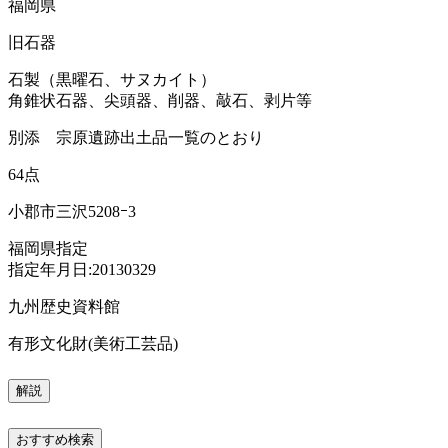
福岡県
旧石器
石製（黒曜石、サヌカイト）
角錐状石器、尖頭器、削器、敲石、剥片等
別添 宗原遺跡出土品一覧のとおり
64点
小郡市三沢5208ｰ3
福岡県指定
指定年月日:20130329
九州歴史資料館
有形文化財(美術工芸品)
解説
おすすめ検索