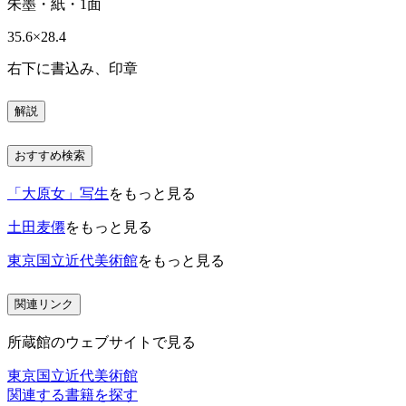
朱墨・紙・1面
35.6×28.4
右下に書込み、印章
解説
おすすめ検索
「大原女」写生
をもっと見る
土田麦僊
をもっと見る
東京国立近代美術館
をもっと見る
関連リンク
所蔵館のウェブサイトで見る
東京国立近代美術館
関連する書籍を探す