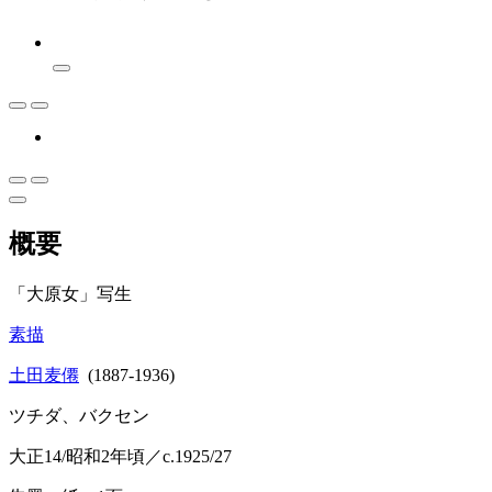
概要
「大原女」写生
素描
土田麦僊
(1887-1936)
ツチダ、バクセン
大正14/昭和2年頃／c.1925/27