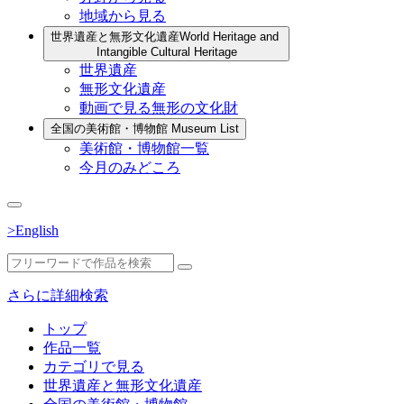
地域から見る
世界遺産と無形文化遺産
World Heritage and
Intangible Cultural Heritage
世界遺産
無形文化遺産
動画で見る無形の文化財
全国の美術館・博物館
Museum List
美術館・博物館一覧
今月のみどころ
>English
さらに詳細検索
トップ
作品一覧
カテゴリで見る
世界遺産と無形文化遺産