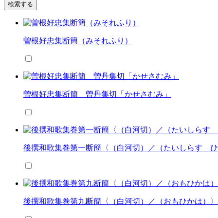
検索する
曽根好忠集断簡（みそれふり）
曽根好忠集断簡 曽丹集切「かせさむみ」
後撰和歌集巻第一断簡〈（白河切）／（たいしらす ひ
後撰和歌集巻第九断簡〈（白河切）／（おもひかは）〉