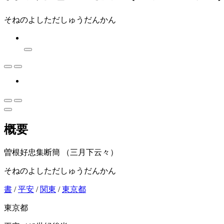
そねのよしただしゅうだんかん
概要
曽根好忠集断簡 （三月下云々）
そねのよしただしゅうだんかん
書
/
平安
/
関東
/
東京都
東京都