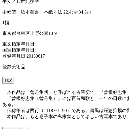
平安／12世紀後半
掛幅装、紙本墨書、本紙寸法 22.4㎝×34.3㎝
1幅
東京都台東区上野公園13-9
重文指定年月日:
国宝指定年月日:
登録年月日:20130617
登録美術品
解説
本作品は「曽丹集切」と呼ばれる古筆切で、『曽根好忠集
『曽根好忠集（曽丹集）』には百首和歌と、一年の日数にあ
ある。
伝称筆者は西行（1118～1190）である。書風は緩急抑揚
本作品は、もと巻子本の私家集として珍しい古写本であり、