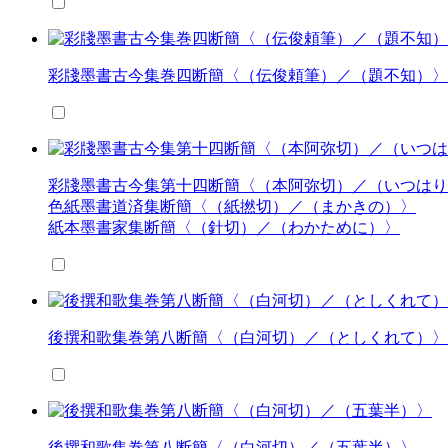
彩牋墨書古今集巻四断簡〈（伝俊頼筆）／（題不知）〉
彩牋墨書古今集第十四断簡〈（本阿弥切）／（いつはり
色紙墨書道済集断簡〈（紙撚切）／（まかきの）〉
紙本墨書家集断簡〈（針切）／（わかために）〉
後撰和歌集巻第八断簡〈（白河切）／（としくれて）〉
後撰和歌集巻第八断簡〈（白河切）／（五葉半）〉