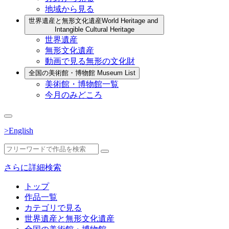
地域から見る
世界遺産と無形文化遺産
World Heritage and
Intangible Cultural Heritage
世界遺産
無形文化遺産
動画で見る無形の文化財
全国の美術館・博物館
Museum List
美術館・博物館一覧
今月のみどころ
>English
さらに詳細検索
トップ
作品一覧
カテゴリで見る
世界遺産と無形文化遺産