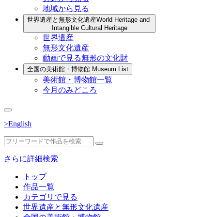
地域から見る
世界遺産と無形文化遺産
World Heritage and
Intangible Cultural Heritage
世界遺産
無形文化遺産
動画で見る無形の文化財
全国の美術館・博物館
Museum List
美術館・博物館一覧
今月のみどころ
>English
さらに詳細検索
トップ
作品一覧
カテゴリで見る
世界遺産と無形文化遺産