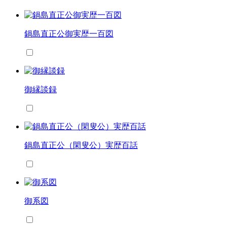
鍋島直正公御実歴一百図
御縁談録
鍋島直正公（閑叟公）実歴百話
御系図