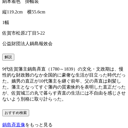
絹本着色 掛幅装
縦119.2cm 横55.6cm
1幅
佐賀市松原2丁目5-22
公益財団法人鍋島報效会
解説
9代佐賀藩主鍋島斉直（1780～1839）の文化・文政期は、慢
性的な財政難のなか全国的に豪奢な生活が目立った時代だっ
た。嫡男の直正が10代藩主を継ぐ前年、父の斉直は剃髪し
た。藩主となってすぐ藩内の質素倹約を表明した直正だった
が、佐賀城三の丸で暮らす斉直の生活には不自由を感じさせ
ないよう別格に取り計らった。
おすすめ検索
鍋島斉直像
をもっと見る