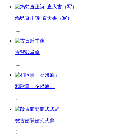
鍋島直正詩･直大書（写）
古賀穀堂像
和歌書「夕帰雁」
徴古館開館式式辞