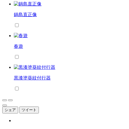
鍋島直正像
春遊
黒漆塗葵紋付行器
シェア
ツイート