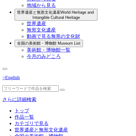
地域から見る
世界遺産と無形文化遺産
World Heritage and
Intangible Cultural Heritage
世界遺産
無形文化遺産
動画で見る無形の文化財
全国の美術館・博物館
Museum List
美術館・博物館一覧
今月のみどころ
>English
さらに詳細検索
トップ
作品一覧
カテゴリで見る
世界遺産と無形文化遺産