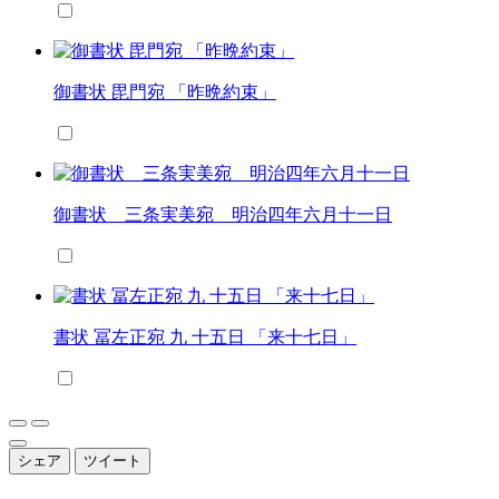
御書状 毘門宛 「昨晩約束」
御書状 三条実美宛 明治四年六月十一日
書状 冨左正宛 九 十五日 「来十七日」
シェア
ツイート