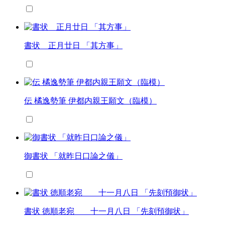
書状 正月廿日 「其方事」
伝 橘逸勢筆 伊都内親王願文（臨模）
御書状 「就昨日口論之儀」
書状 徳順老宛 十一月八日 「先刻預御状」