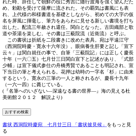
れた時、辞任して朝鮮の役に秀吉に随行渡海を強く望んだた
め、勅勘を受けて薩摩に流された。その覇気は書風にも表
れ、上代様の和様書道を基礎としながら、初めての大字の仮
名を屏風に揮毫し、筆力をあらわに見せる新しい書境を打ち
出した。配流三年赦され還任。関白となった。古田織部と歌
道や茶湯を楽しむ。その書は三藐院流（近衛流）と呼ぶ。
この書状は折紙を二段書きに改めた表具。宛は平遠江守
（西洞院時慶・寛永十六年没）。眼病養生肝要と記し「宣下
云々」は関白就任の事で、自筆「三藐院記」には正しく慶長
十年（一六〇五）七月廿三日関白宣下と記述があり、「式部
少輔」は宣下儀式参仕の舟橋秀賢であることも明記され、宣
下当日の筆と考えられる。花押は幼時の一字名「杉」に由来
するという。寛永の三筆の一人と称されるが、慶長十九年
（一六一四）に薨じている。
(『名筆へのいざない―深遠なる書の世界―』海の見える杜
美術館２０１２ 解説より)
おすすめ検索
書状 西洞院時慶宛 七月廿三日 「書状披見候」
をもっと見
る