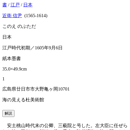
書
/
江戸
/
日本
近衛 信尹
(1565-1614)
このえ のぶただ
日本
江戸時代初期／1605年9月6日
紙本墨書
35.0×49.9cm
1
広島県廿日市市大野亀ヶ岡10701
海の見える杜美術館
解説
安土桃山時代末の公卿、三藐院と号した。左大臣に任ぜら