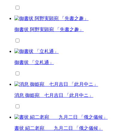
御書状 阿野実顕宛 「先書之趣」
御書状 「立札通」
消息 御姫宛 七月吉日 「此月中ニ」
書状 紹二老宛 九月二日 「俄之儀候」