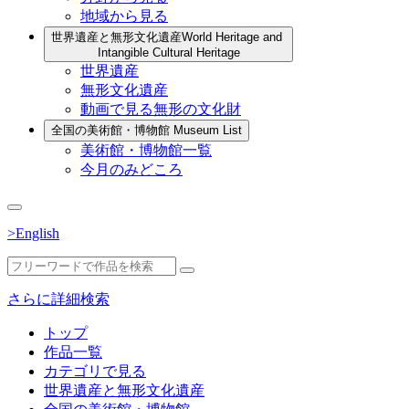
地域から見る
世界遺産と無形文化遺産
World Heritage and
Intangible Cultural Heritage
世界遺産
無形文化遺産
動画で見る無形の文化財
全国の美術館・博物館
Museum List
美術館・博物館一覧
今月のみどころ
>English
さらに詳細検索
トップ
作品一覧
カテゴリで見る
世界遺産と無形文化遺産