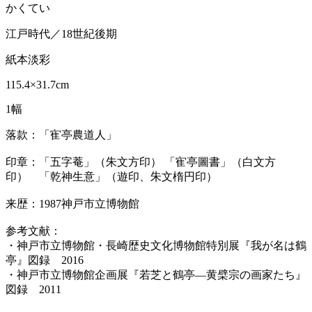
かくてい
江戸時代／18世紀後期
紙本淡彩
115.4×31.7cm
1幅
落款：「寉亭農道人」
印章：「五字菴」（朱文方印） 「寉亭圖書」（白文方
印） 「乾神生意」（遊印、朱文楕円印）
来歴：1987神戸市立博物館
参考文献：
・神戸市立博物館・長崎歴史文化博物館特別展『我が名は鶴
亭』図録 2016
・神戸市立博物館企画展『若芝と鶴亭―黄檗宗の画家たち』
図録 2011