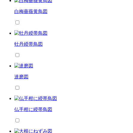
白梅薔薇黄鳥図
牡丹綬帯鳥図
達磨図
仏手柑に綬帯鳥図