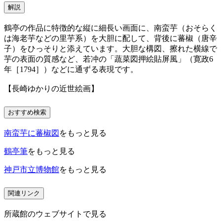
解説
鶴亭の作品に特徴的な縦に細長い画面に、南蛮芋（おそらく
は海老芋などの里芋系）を大胆に配して、背後に蕃椒（唐辛
子）をひっそりと添えています。大胆な構図、擦れた横線で
芋の表面の質感など、若冲の「蔬菜図押絵貼屏風」（寛政6
年［1794］）などに通ずる表現です。
【長崎ゆかりの近世絵画】
おすすめ検索
南蛮芋に蕃椒図
をもっと見る
鶴亭筆
をもっと見る
神戸市立博物館
をもっと見る
関連リンク
所蔵館のウェブサイトで見る