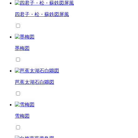
四君子・松・蘇鉄図屏風
墨梅図
芭蕉太湖石白鷴図
雪梅図