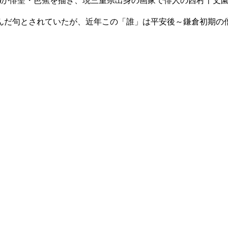
58)が俳聖・芭蕉を描き、現三重県出身の画家で俳人の西村十丈園
んだ句とされていたが、近年この「誰」は平安後～鎌倉初期の