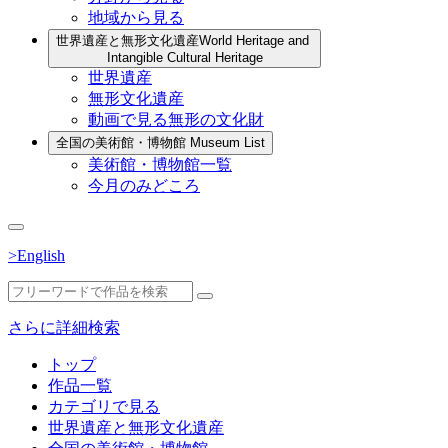
地域から見る
世界遺産と無形文化遺産
World Heritage and
Intangible Cultural Heritage
世界遺産
無形文化遺産
動画で見る無形の文化財
全国の美術館・博物館
Museum List
美術館・博物館一覧
今月のみどころ
>English
さらに詳細検索
トップ
作品一覧
カテゴリで見る
世界遺産と無形文化遺産