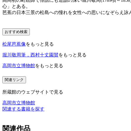
高岡初の町絵師で俳諧にも造詣の深い堀川敬周(1789頃～18
心」とある。
芭蕉の日本三景の松島への憧れを女性への思いになぞらえ詠
おすすめ検索
松尾芭蕉像
をもっと見る
堀川敬周筆，西村十丈園賛
をもっと見る
高岡市立博物館
をもっと見る
関連リンク
所蔵館のウェブサイトで見る
高岡市立博物館
関連する書籍を探す
関連作品