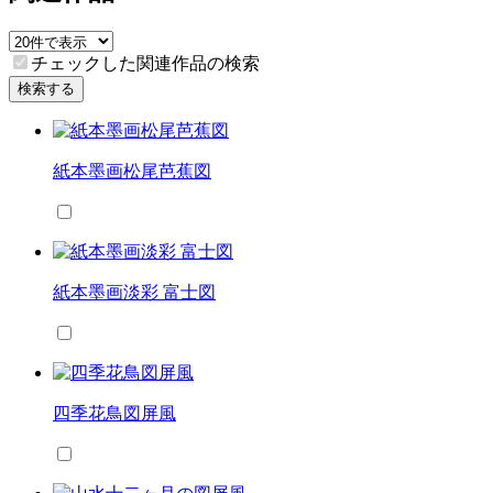
チェックした関連作品の検索
検索する
紙本墨画松尾芭蕉図
紙本墨画淡彩 富士図
四季花鳥図屏風