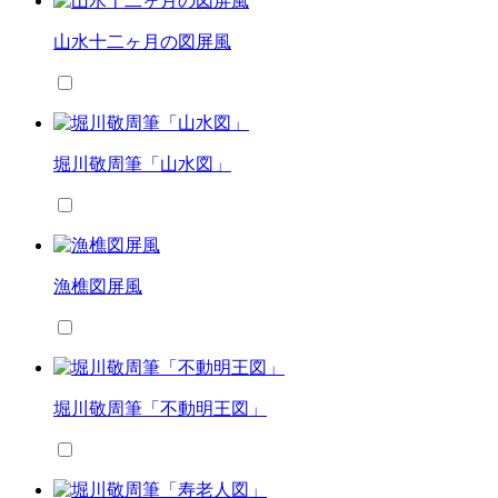
山水十二ヶ月の図屏風
堀川敬周筆「山水図」
漁樵図屏風
堀川敬周筆「不動明王図」