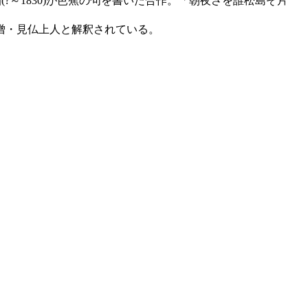
(?～1830)が芭蕉の句を書いた合作。「朝夜さを誰松島ぞ片
僧・見仏上人と解釈されている。