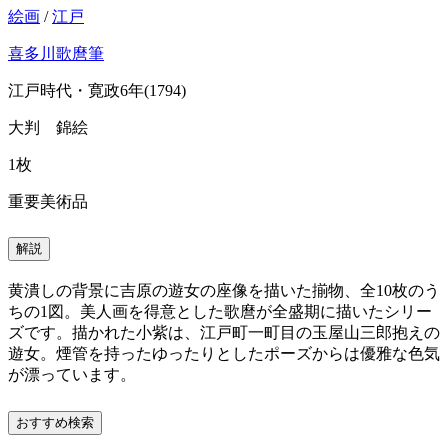
絵画
/
江戸
喜多川歌麿筆
江戸時代・寛政6年(1794)
大判 錦絵
1枚
重要美術品
解説
黄潰しの背景に吉原の遊女の座像を描いた揃物、全10枚のう
ちの1図。美人画を得意とした歌麿が全盛期に描いたシリー
ズです。描かれた小紫は、江戸町一町目の玉屋山三郎抱えの
遊女。煙管を持ったゆったりとしたポーズからは優雅な色気
が漂っています。
おすすめ検索