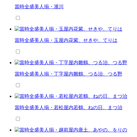
當時全盛美人揃・瀧川
當時全盛美人揃・玉屋内花紫、せきや、てりは
當時全盛美人揃・丁字屋内雛鶴、つる治、つる野
當時全盛美人揃・若松屋内若鶴、ねの日、まつ治