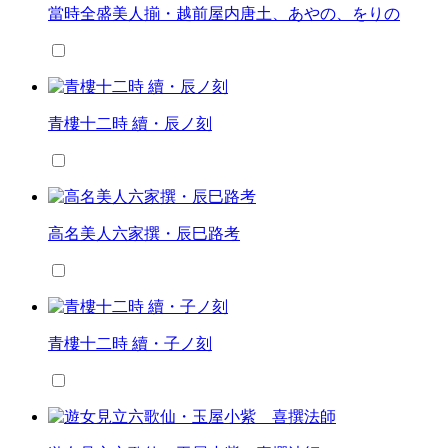
當時全盛美人揃・越前屋内唐土、あやの、をりの
青樓十二時 續・辰ノ刻
高名美人六家撰・辰巳路考
青樓十二時 續・子ノ刻