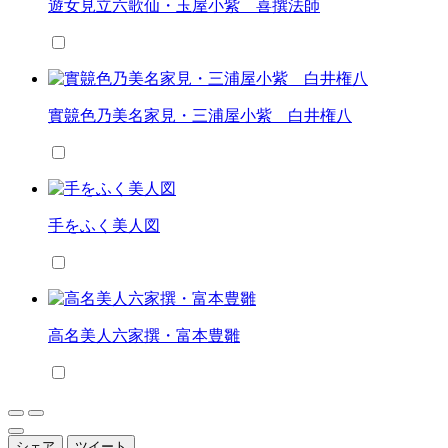
遊女見立六歌仙・玉屋小紫 喜撰法師
實竸色乃美名家見・三浦屋小紫 白井権八
手をふく美人図
高名美人六家撰・富本豊雛
シェア
ツイート