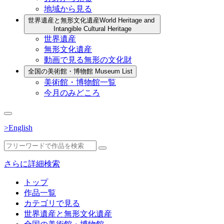
地域から見る
世界遺産と無形文化遺産
World Heritage and
Intangible Cultural Heritage
世界遺産
無形文化遺産
動画で見る無形の文化財
全国の美術館・博物館
Museum List
美術館・博物館一覧
今月のみどころ
>English
さらに詳細検索
トップ
作品一覧
カテゴリで見る
世界遺産と無形文化遺産