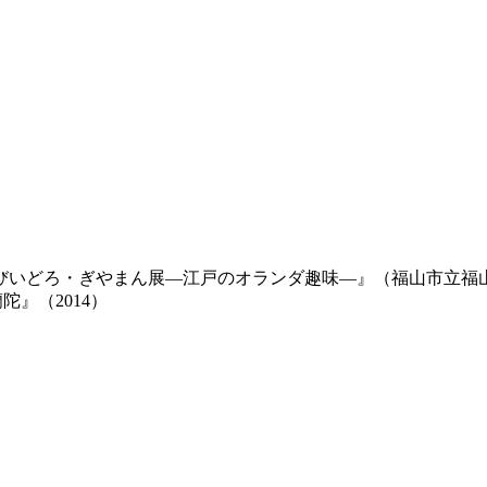
いどろ・ぎやまん展―江戸のオランダ趣味―』（福山市立福山城
陀』（2014）