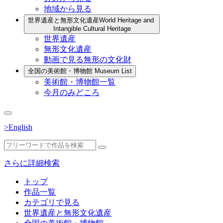
地域から見る
世界遺産と無形文化遺産
World Heritage and
Intangible Cultural Heritage
世界遺産
無形文化遺産
動画で見る無形の文化財
全国の美術館・博物館
Museum List
美術館・博物館一覧
今月のみどころ
>English
さらに詳細検索
トップ
作品一覧
カテゴリで見る
世界遺産と無形文化遺産