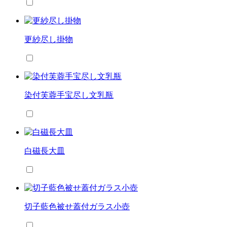
更紗尽し掛物
染付芙蓉手宝尽し文乳瓶
白磁長大皿
切子藍色被せ蓋付ガラス小壺