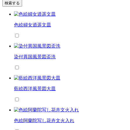
検索する
色絵婦女逍遥文皿
染付異国風景図盃洗
藍絵西洋風景図大皿
色絵阿蘭陀写し花卉文火入れ