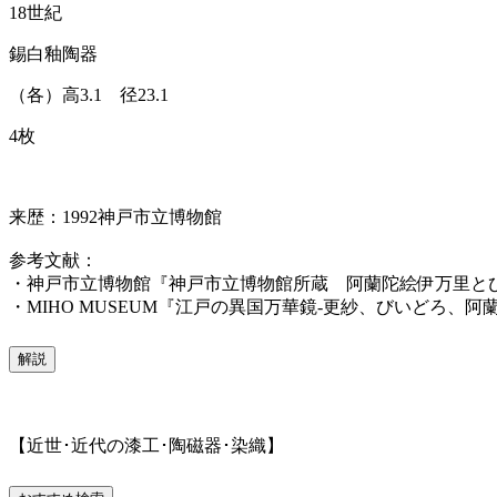
18世紀
錫白釉陶器
（各）高3.1 径23.1
4枚
来歴：1992神戸市立博物館
参考文献：
・神戸市立博物館『神戸市立博物館所蔵 阿蘭陀絵伊万里とび
・MIHO MUSEUM『江戸の異国万華鏡-更紗、びいどろ、阿蘭
解説
【近世･近代の漆工･陶磁器･染織】