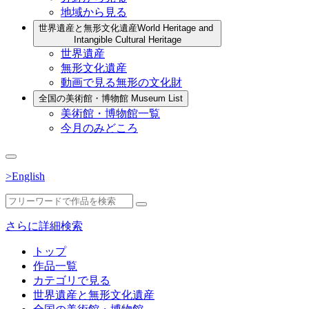
地域から見る
世界遺産と無形文化遺産
World Heritage and
Intangible Cultural Heritage
世界遺産
無形文化遺産
動画で見る無形の文化財
全国の美術館・博物館
Museum List
美術館・博物館一覧
今月のみどころ
>English
さらに詳細検索
トップ
作品一覧
カテゴリで見る
世界遺産と無形文化遺産