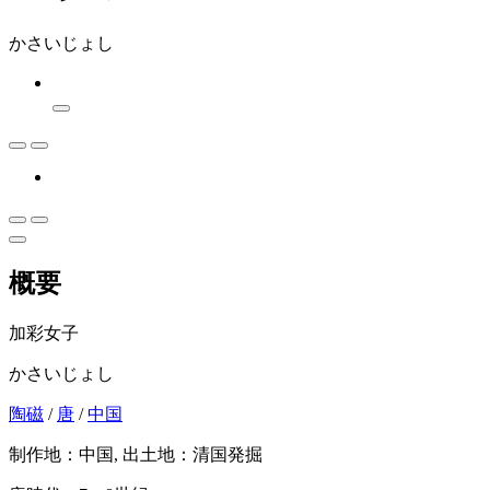
かさいじょし
概要
加彩女子
かさいじょし
陶磁
/
唐
/
中国
制作地：中国, 出土地：清国発掘