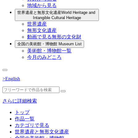
地域から見る
世界遺産と無形文化遺産
World Heritage and
Intangible Cultural Heritage
世界遺産
無形文化遺産
動画で見る無形の文化財
全国の美術館・博物館
Museum List
美術館・博物館一覧
今月のみどころ
>English
さらに詳細検索
トップ
作品一覧
カテゴリで見る
世界遺産と無形文化遺産