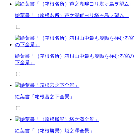
絵葉書「（箱根名所）芦之湖畔ヨリ塔ヶ島ヲ望ム」
絵葉書「（箱根名所）箱根山中最も殷賑を極むる宮の
下全景」
絵葉書「箱根宮之下全景」
絵葉書「（箱根勝景）塔之澤全景」