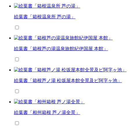
絵葉書「箱根温泉所 芦の湯」
絵葉書「箱根芦の湯温泉旅館紀伊国屋 本館」
絵葉書「箱根芦ノ湯 松坂屋本館全景及ビ阿字ヶ池」
絵葉書「相州箱根 芦ノ湯全景」