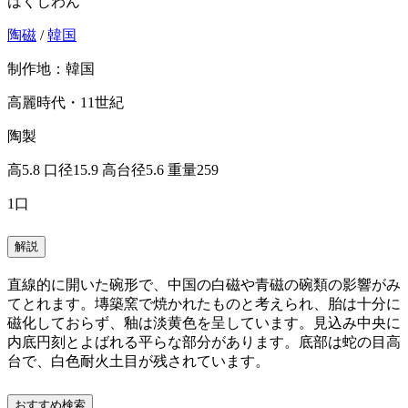
はくじわん
陶磁
/
韓国
制作地：韓国
高麗時代・11世紀
陶製
高5.8 口径15.9 高台径5.6 重量259
1口
解説
直線的に開いた碗形で、中国の白磁や青磁の碗類の影響がみ
てとれます。塼築窯で焼かれたものと考えられ、胎は十分に
磁化しておらず、釉は淡黄色を呈しています。見込み中央に
内底円刻とよばれる平らな部分があります。底部は蛇の目高
台で、白色耐火土目が残されています。
おすすめ検索