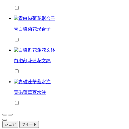
青白磁菊花形合子
白磁刻花蓮花文鉢
青磁蓮華蓋水注
シェア
ツイート