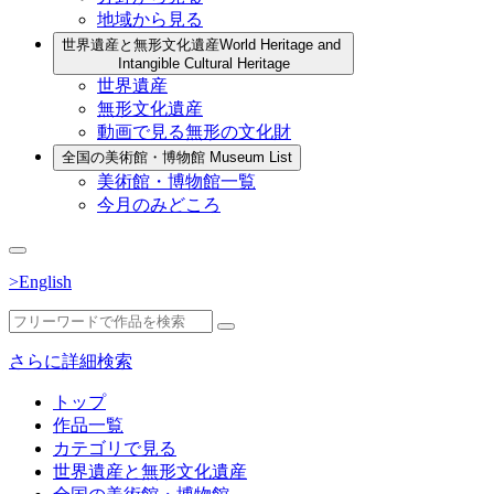
地域から見る
世界遺産と無形文化遺産
World Heritage and
Intangible Cultural Heritage
世界遺産
無形文化遺産
動画で見る無形の文化財
全国の美術館・博物館
Museum List
美術館・博物館一覧
今月のみどころ
>English
さらに詳細検索
トップ
作品一覧
カテゴリで見る
世界遺産と無形文化遺産