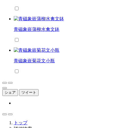
青磁象嵌蒲柳水禽文鉢
青磁象嵌菊花文小瓶
シェア
ツイート
トップ