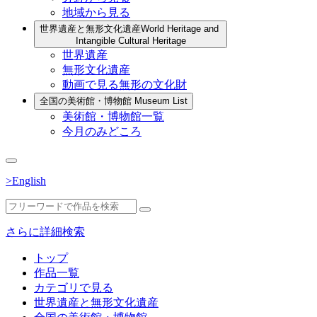
地域から見る
世界遺産と無形文化遺産
World Heritage and
Intangible Cultural Heritage
世界遺産
無形文化遺産
動画で見る無形の文化財
全国の美術館・博物館
Museum List
美術館・博物館一覧
今月のみどころ
>English
さらに詳細検索
トップ
作品一覧
カテゴリで見る
世界遺産と無形文化遺産