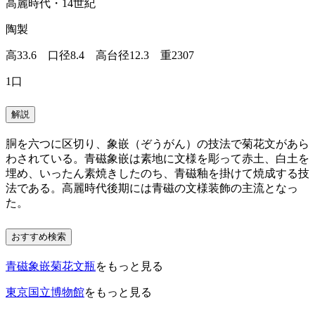
高麗時代・14世紀
陶製
高33.6 口径8.4 高台径12.3 重2307
1口
解説
胴を六つに区切り、象嵌（ぞうがん）の技法で菊花文があら
わされている。青磁象嵌は素地に文様を彫って赤土、白土を
埋め、いったん素焼きしたのち、青磁釉を掛けて焼成する技
法である。高麗時代後期には青磁の文様装飾の主流となっ
た。
おすすめ検索
青磁象嵌菊花文瓶
をもっと見る
東京国立博物館
をもっと見る