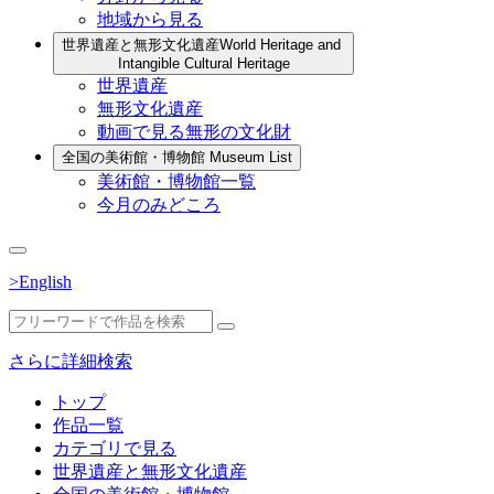
地域から見る
世界遺産と無形文化遺産
World Heritage and
Intangible Cultural Heritage
世界遺産
無形文化遺産
動画で見る無形の文化財
全国の美術館・博物館
Museum List
美術館・博物館一覧
今月のみどころ
>English
さらに詳細検索
トップ
作品一覧
カテゴリで見る
世界遺産と無形文化遺産