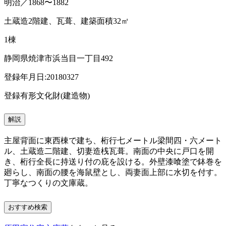
明治／1868〜1882
土蔵造2階建、瓦葺、建築面積32㎡
1棟
静岡県焼津市浜当目一丁目492
登録年月日:20180327
登録有形文化財(建造物)
解説
主屋背面に東西棟で建ち、桁行七メートル梁間四・六メート
ル、土蔵造二階建、切妻造桟瓦葺。南面の中央に戸口を開
き、桁行全長に持送り付の庇を設ける。外壁漆喰塗で鉢巻を
廻らし、南面の腰を海鼠壁とし、両妻面上部に水切を付す。
丁寧なつくりの文庫蔵。
おすすめ検索