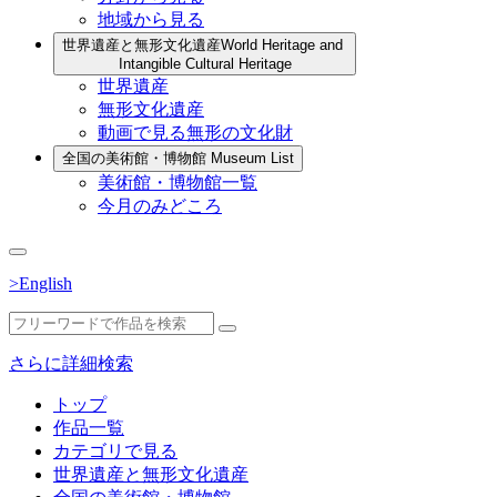
地域から見る
世界遺産と無形文化遺産
World Heritage and
Intangible Cultural Heritage
世界遺産
無形文化遺産
動画で見る無形の文化財
全国の美術館・博物館
Museum List
美術館・博物館一覧
今月のみどころ
>English
さらに詳細検索
トップ
作品一覧
カテゴリで見る
世界遺産と無形文化遺産