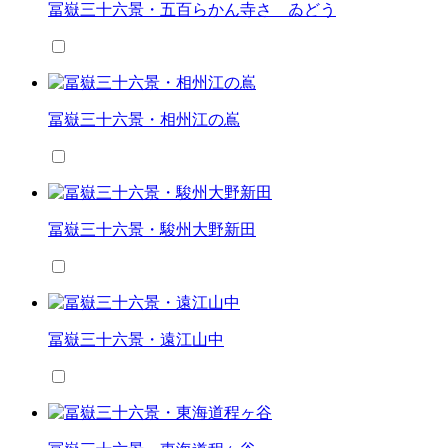
冨嶽三十六景・五百らかん寺さゞゐどう
冨嶽三十六景・相州江の嶌
冨嶽三十六景・駿州大野新田
冨嶽三十六景・遠江山中