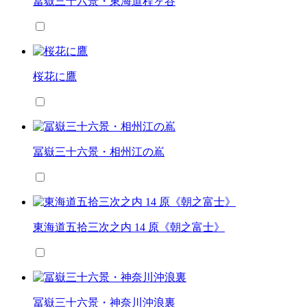
冨嶽三十六景・東海道程ヶ谷
桜花に鷹
冨嶽三十六景・相州江の嶌
東海道五拾三次之内 14 原《朝之富士》
冨嶽三十六景・神奈川沖浪裏