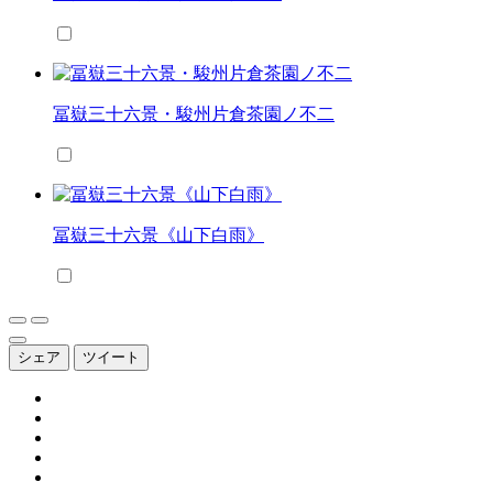
冨嶽三十六景・駿州片倉茶園ノ不二
冨嶽三十六景《山下白雨》
シェア
ツイート