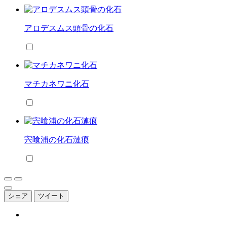
アロデスムス頭骨の化石
マチカネワニ化石
宍喰浦の化石漣痕
シェア
ツイート