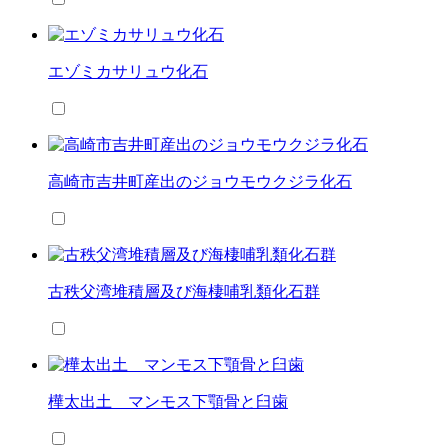
エゾミカサリュウ化石
高崎市吉井町産出のジョウモウクジラ化石
古秩父湾堆積層及び海棲哺乳類化石群
樺太出土 マンモス下顎骨と臼歯