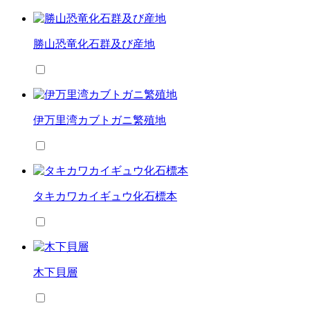
勝山恐竜化石群及び産地
伊万里湾カブトガニ繁殖地
タキカワカイギュウ化石標本
木下貝層