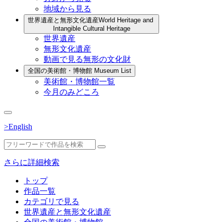
地域から見る
世界遺産と無形文化遺産
World Heritage and
Intangible Cultural Heritage
世界遺産
無形文化遺産
動画で見る無形の文化財
全国の美術館・博物館
Museum List
美術館・博物館一覧
今月のみどころ
>English
さらに詳細検索
トップ
作品一覧
カテゴリで見る
世界遺産と無形文化遺産