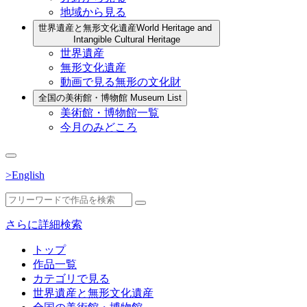
地域から見る
世界遺産と無形文化遺産
World Heritage and
Intangible Cultural Heritage
世界遺産
無形文化遺産
動画で見る無形の文化財
全国の美術館・博物館
Museum List
美術館・博物館一覧
今月のみどころ
>English
さらに詳細検索
トップ
作品一覧
カテゴリで見る
世界遺産と無形文化遺産