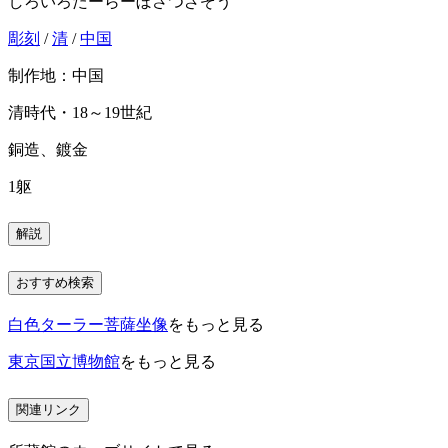
しろいろたーらーぼさつざぞう
彫刻
/
清
/
中国
制作地：中国
清時代・18～19世紀
銅造、鍍金
1躯
解説
おすすめ検索
白色ターラー菩薩坐像
をもっと見る
東京国立博物館
をもっと見る
関連リンク