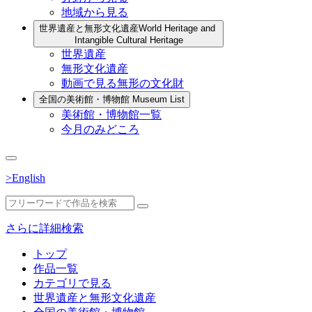
地域から見る
世界遺産と無形文化遺産
World Heritage and
Intangible Cultural Heritage
世界遺産
無形文化遺産
動画で見る無形の文化財
全国の美術館・博物館
Museum List
美術館・博物館一覧
今月のみどころ
>English
さらに詳細検索
トップ
作品一覧
カテゴリで見る
世界遺産と無形文化遺産