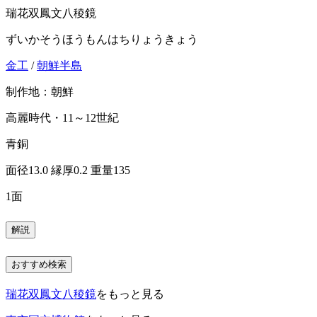
瑞花双鳳文八稜鏡
ずいかそうほうもんはちりょうきょう
金工
/
朝鮮半島
制作地：朝鮮
高麗時代・11～12世紀
青銅
面径13.0 縁厚0.2 重量135
1面
解説
おすすめ検索
瑞花双鳳文八稜鏡
をもっと見る