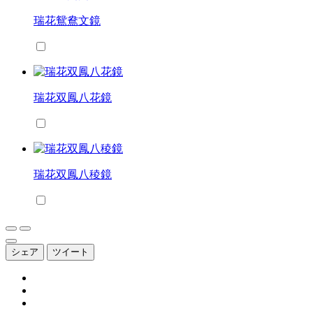
瑞花鴛鴦文鏡
瑞花双鳳八花鏡
瑞花双鳳八稜鏡
シェア
ツイート