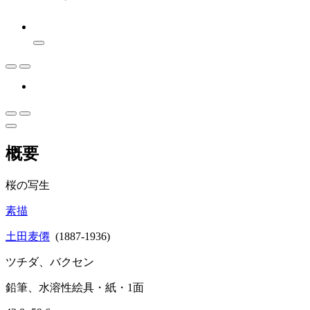
概要
桜の写生
素描
土田麦僊
(1887-1936)
ツチダ、バクセン
鉛筆、水溶性絵具・紙・1面