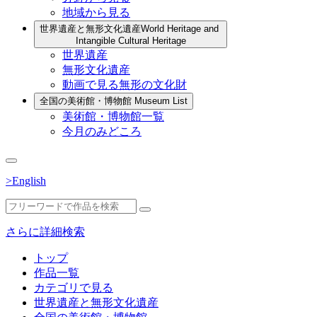
地域から見る
世界遺産と無形文化遺産
World Heritage and
Intangible Cultural Heritage
世界遺産
無形文化遺産
動画で見る無形の文化財
全国の美術館・博物館
Museum List
美術館・博物館一覧
今月のみどころ
>English
さらに詳細検索
トップ
作品一覧
カテゴリで見る
世界遺産と無形文化遺産