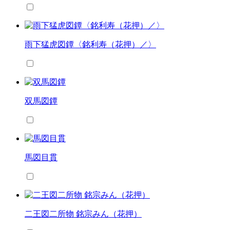
雨下猛虎図鐔〈銘利寿（花押）／〉
双馬図鐔
馬図目貫
二王図二所物 銘宗みん（花押）