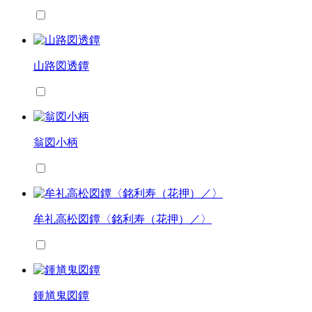
山路図透鐔
翁図小柄
牟礼高松図鐔〈銘利寿（花押）／〉
鍾馗鬼図鐔