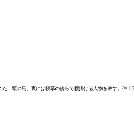
た二頭の馬、裏には幔幕の傍らで腰掛ける人物を表す。仲上
得意とした。