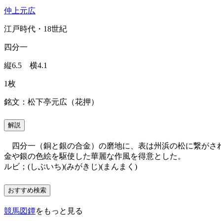
仲上元広
江戸時代・18世紀
四分一
縦6.5 横4.1
1枚
銘文：松下亭元広（花押）
解説
四分一（銅と銀の合金）の磨地に、表は州浜の松に繋がされ
金や銀の色絵を駆使した華麗な作風を
ルビ；(しぶいち)(みがきじ)(まんまく)
おすすめ検索
競馬図鐔
をもっと見る