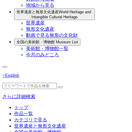
地域から見る
世界遺産と無形文化遺産
World Heritage and
Intangible Cultural Heritage
世界遺産
無形文化遺産
動画で見る無形の文化財
全国の美術館・博物館
Museum List
美術館・博物館一覧
今月のみどころ
>English
さらに詳細検索
トップ
作品一覧
カテゴリで見る
世界遺産と無形文化遺産