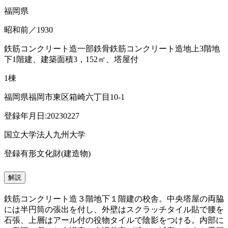
福岡県
昭和前／1930
鉄筋コンクリート造一部鉄骨鉄筋コンクリート造地上3階地
下1階建、建築面積3，152㎡、塔屋付
1棟
福岡県福岡市東区箱崎六丁目10-1
登録年月日:20230227
国立大学法人九州大学
登録有形文化財(建造物)
解説
鉄筋コンクリート造３階地下１階建の校舎。中央塔屋の両脇
には半円筒の張出を付し、外壁はスクラッチタイル貼で腰を
石張、上層はアール付の役物タイルで陰影をつける。内部に