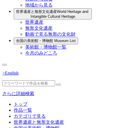
地域から見る
世界遺産と無形文化遺産
World Heritage and
Intangible Cultural Heritage
世界遺産
無形文化遺産
動画で見る無形の文化財
全国の美術館・博物館
Museum List
美術館・博物館一覧
今月のみどころ
>English
さらに詳細検索
トップ
作品一覧
カテゴリで見る
世界遺産と無形文化遺産