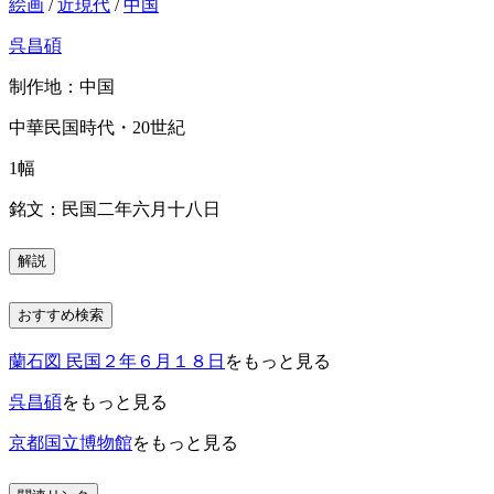
絵画
/
近現代
/
中国
呉昌碩
制作地：中国
中華民国時代・20世紀
1幅
銘文：民国二年六月十八日
解説
おすすめ検索
蘭石図 民国２年６月１８日
をもっと見る
呉昌碩
をもっと見る
京都国立博物館
をもっと見る