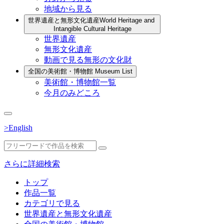
地域から見る
世界遺産と無形文化遺産
World Heritage and
Intangible Cultural Heritage
世界遺産
無形文化遺産
動画で見る無形の文化財
全国の美術館・博物館
Museum List
美術館・博物館一覧
今月のみどころ
>English
さらに詳細検索
トップ
作品一覧
カテゴリで見る
世界遺産と無形文化遺産