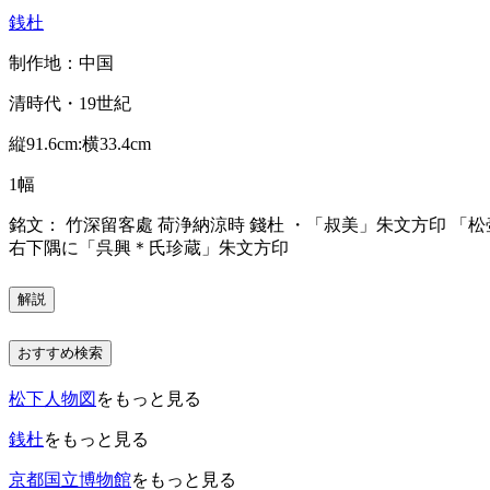
銭杜
制作地：中国
清時代・19世紀
縦91.6cm:横33.4cm
1幅
銘文： 竹深留客處 荷浄納涼時 錢杜 ・「叔美」朱文方印 「
右下隅に「呉興＊氏珍蔵」朱文方印
解説
おすすめ検索
松下人物図
をもっと見る
銭杜
をもっと見る
京都国立博物館
をもっと見る