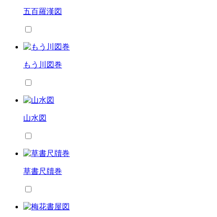
五百羅漢図
もう川図巻
山水図
草書尺牘巻