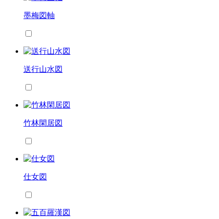
墨梅図軸
送行山水図
竹林閑居図
仕女図