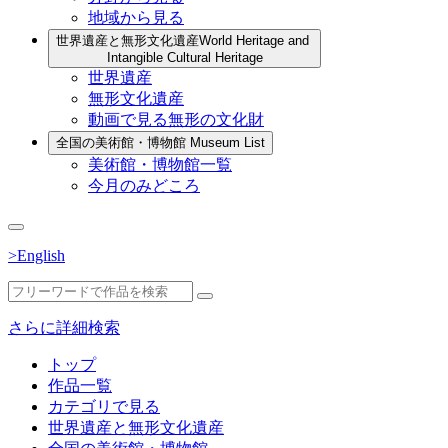
地域から見る
世界遺産と無形文化遺産
World Heritage and
Intangible Cultural Heritage
世界遺産
無形文化遺産
動画で見る無形の文化財
全国の美術館・博物館
Museum List
美術館・博物館一覧
今月のみどころ
>English
さらに詳細検索
トップ
作品一覧
カテゴリで見る
世界遺産と無形文化遺産