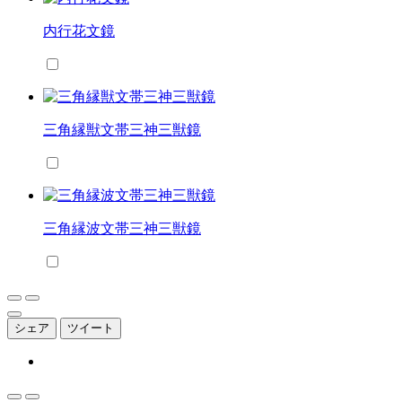
内行花文鏡
三角縁獣文帯三神三獣鏡
三角縁波文帯三神三獣鏡
シェア
ツイート