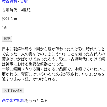
考古資料
/
古墳
古墳時代・4世紀
径21.2cm
1面
解説
日本に朝鮮半島や中国から鏡が伝わったのは弥生時代のこと
であった。人の姿をそのままにうつすことを知った古代人の
驚きはいかばかりであったろう。弥生～古墳時代にかけて鏡
は神事における重要な祭器となった。
一般に鏡面（うつる面）はゆるい凸面で、水銀でていねいに
磨かれる。背面にはいろいろな文様が表され、中央にひもを
通すつまみ（鈕）がつけられる。
おすすめ検索
画文帯神獣鏡
をもっと見る