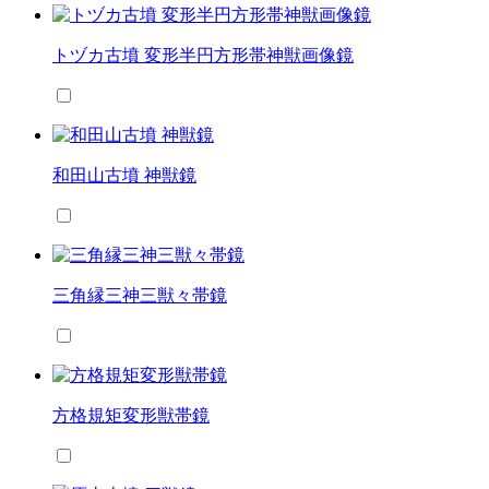
トヅカ古墳 変形半円方形帯神獣画像鏡
和田山古墳 神獣鏡
三角縁三神三獣々帯鏡
方格規矩変形獣帯鏡