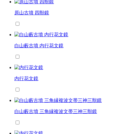
原山古墳 四獣鏡
白山藪古墳 内行花文鏡
内行花文鏡
白山藪古墳 三角縁複波文帯三神三獣鏡