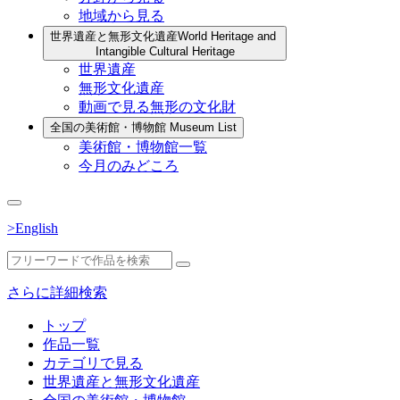
地域から見る
世界遺産と無形文化遺産
World Heritage and
Intangible Cultural Heritage
世界遺産
無形文化遺産
動画で見る無形の文化財
全国の美術館・博物館
Museum List
美術館・博物館一覧
今月のみどころ
>English
さらに詳細検索
トップ
作品一覧
カテゴリで見る
世界遺産と無形文化遺産