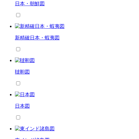
日本・朝鮮図
新精確日本・蝦夷図
韃靼図
日本図