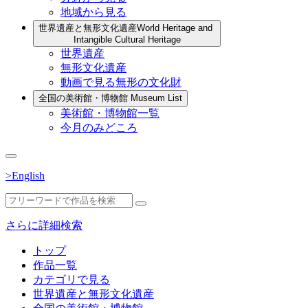
地域から見る
世界遺産と無形文化遺産
World Heritage and
Intangible Cultural Heritage
世界遺産
無形文化遺産
動画で見る無形の文化財
全国の美術館・博物館
Museum List
美術館・博物館一覧
今月のみどころ
>English
さらに詳細検索
トップ
作品一覧
カテゴリで見る
世界遺産と無形文化遺産