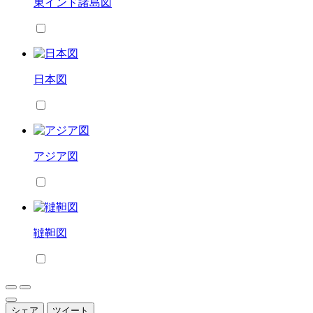
東インド諸島図
日本図
アジア図
韃靼図
シェア
ツイート