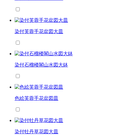
染付芙蓉手花盆図大皿
染付石榴楼閣山水図大鉢
色絵芙蓉手花盆図皿
染付牡丹草花図大皿