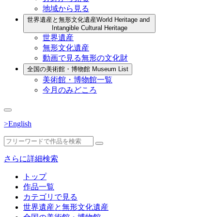
地域から見る
世界遺産と無形文化遺産
World Heritage and
Intangible Cultural Heritage
世界遺産
無形文化遺産
動画で見る無形の文化財
全国の美術館・博物館
Museum List
美術館・博物館一覧
今月のみどころ
>English
さらに詳細検索
トップ
作品一覧
カテゴリで見る
世界遺産と無形文化遺産