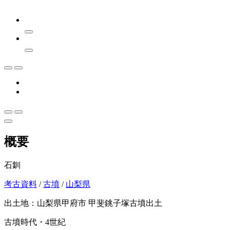
概要
石釧
考古資料
/
古墳
/
山梨県
出土地：山梨県甲府市 甲斐銚子塚古墳出土
古墳時代・4世紀