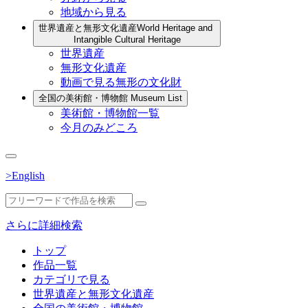
地域から見る
世界遺産と無形文化遺産
World Heritage and
Intangible Cultural Heritage
世界遺産
無形文化遺産
動画で見る無形の文化財
全国の美術館・博物館
Museum List
美術館・博物館一覧
今月のみどころ
>English
さらに詳細検索
トップ
作品一覧
カテゴリで見る
世界遺産と無形文化遺産