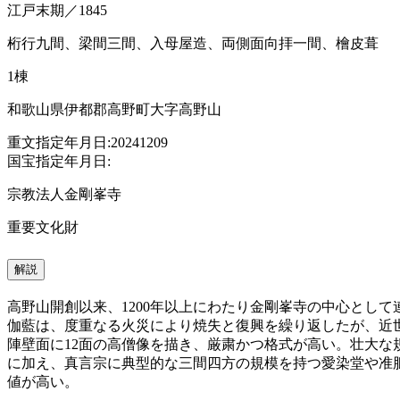
江戸末期／1845
桁行九間、梁間三間、入母屋造、両側面向拝一間、檜皮葺
1棟
和歌山県伊都郡高野町大字高野山
重文指定年月日:20241209
国宝指定年月日:
宗教法人金剛峯寺
重要文化財
解説
高野山開創以来、1200年以上にわたり金剛峯寺の中心とし
伽藍は、度重なる火災により焼失と復興を繰り返したが、近
陣壁面に12面の高僧像を描き、厳粛かつ格式が高い。壮大
に加え、真言宗に典型的な三間四方の規模を持つ愛染堂や准
値が高い。