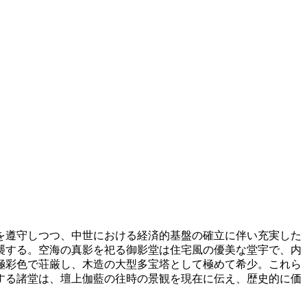
想を遵守しつつ、中世における経済的基盤の確立に伴い充実した
襲する。空海の真影を祀る御影堂は住宅風の優美な堂宇で、内
極彩色で荘厳し、木造の大型多宝塔として極めて希少。これら
する諸堂は、壇上伽藍の往時の景観を現在に伝え、歴史的に価