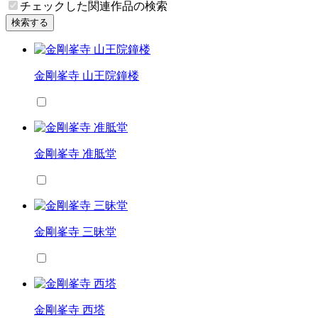
チェックした関連作品の検索
検索する
金剛峯寺 山王院鐘楼
金剛峯寺 准胝堂
金剛峯寺 三昧堂
金剛峯寺 西塔