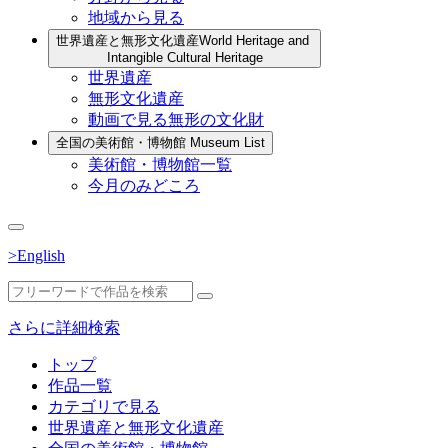
地域から見る
世界遺産と無形文化遺産
World Heritage and
Intangible Cultural Heritage
世界遺産
無形文化遺産
動画で見る無形の文化財
全国の美術館・博物館
Museum List
美術館・博物館一覧
今月のみどころ
>English
さらに詳細検索
トップ
作品一覧
カテゴリで見る
世界遺産と無形文化遺産