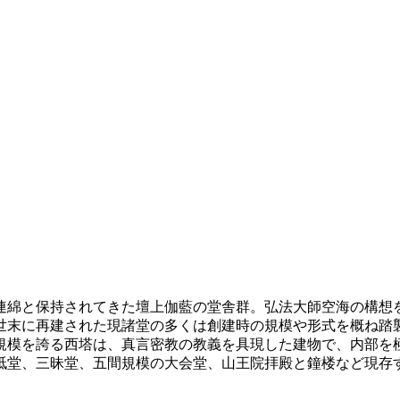
て連綿と保持されてきた壇上伽藍の堂舎群。弘法大師空海の構
世末に再建された現諸堂の多くは創建時の規模や形式を概ね踏
な規模を誇る西塔は、真言密教の教義を具現した建物で、内部を
胝堂、三昧堂、五間規模の大会堂、山王院拝殿と鐘楼など現存