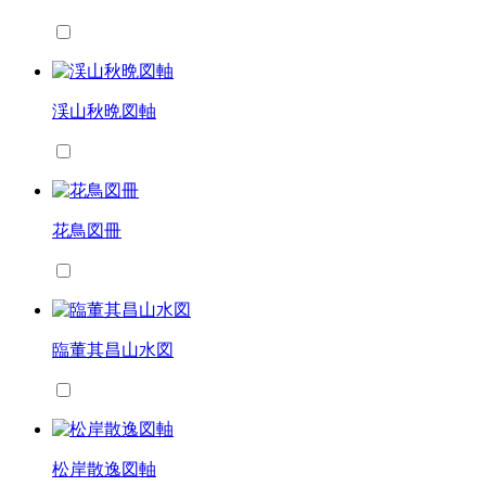
渓山秋晩図軸
花鳥図冊
臨董其昌山水図
松岸散逸図軸