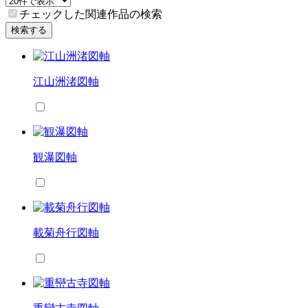
チェックした関連作品の検索
検索する
江山洲渚図軸
観瀑図軸
載菊舟行図軸