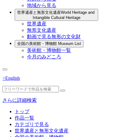
地域から見る
世界遺産と無形文化遺産
World Heritage and
Intangible Cultural Heritage
世界遺産
無形文化遺産
動画で見る無形の文化財
全国の美術館・博物館
Museum List
美術館・博物館一覧
今月のみどころ
>English
さらに詳細検索
トップ
作品一覧
カテゴリで見る
世界遺産と無形文化遺産