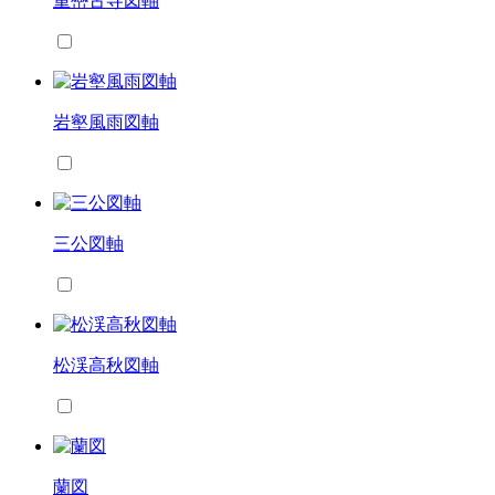
重巒古寺図軸
岩壑風雨図軸
三公図軸
松渓高秋図軸
蘭図