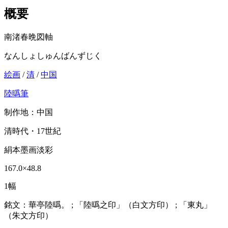
概要
南渚春晩図軸
なんしょしゅんばんずじく
絵画
/
清
/
中国
陸㬙筆
制作地：中国
清時代・17世紀
絹本墨画淡彩
167.0×48.8
1幅
銘文：華亭陸㬙。 ; 「陸㬙之印」（白文方印） ; 「東丸」
（朱文方印）