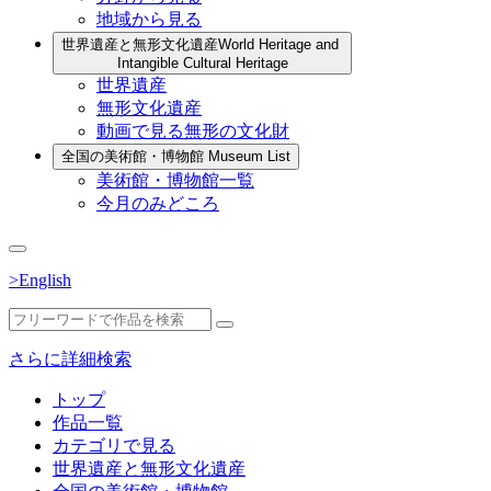
地域から見る
世界遺産と無形文化遺産
World Heritage and
Intangible Cultural Heritage
世界遺産
無形文化遺産
動画で見る無形の文化財
全国の美術館・博物館
Museum List
美術館・博物館一覧
今月のみどころ
>English
さらに詳細検索
トップ
作品一覧
カテゴリで見る
世界遺産と無形文化遺産