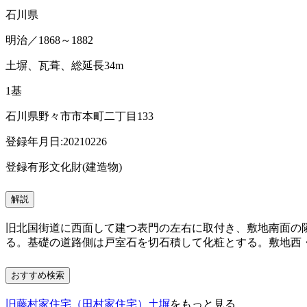
石川県
明治／1868～1882
土塀、瓦葺、総延長34m
1基
石川県野々市市本町二丁目133
登録年月日:20210226
登録有形文化財(建造物)
解説
旧北国街道に西面して建つ表門の左右に取付き、敷地南面の
る。基礎の道路側は戸室石を切石積して化粧とする。敷地西
おすすめ検索
旧藤村家住宅（田村家住宅）土塀
をもっと見る