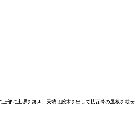
の上部に土塀を築き、天端は腕木を出して桟瓦葺の屋根を載せ