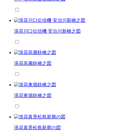
浪花川口伝信機 安治川新橋之図
浪花高麗鉄橋之図
浪花東堀鉄橋之図
浪花真景松島新廓の図