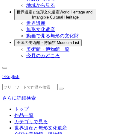
地域から見る
世界遺産と無形文化遺産
World Heritage and
Intangible Cultural Heritage
世界遺産
無形文化遺産
動画で見る無形の文化財
全国の美術館・博物館
Museum List
美術館・博物館一覧
今月のみどころ
>English
さらに詳細検索
トップ
作品一覧
カテゴリで見る
世界遺産と無形文化遺産