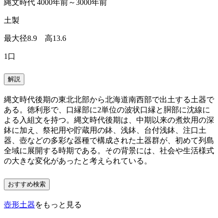
縄文時代 4000年前～3000年前
土製
最大径8.9 高13.6
1口
解説
縄文時代後期の東北北部から北海道南西部で出土する土器で
ある。徳利形で、口縁部に2単位の波状口縁と胴部に沈線に
よる入組文を持つ。縄文時代後期は、中期以来の煮炊用の深
鉢に加え、祭祀用や貯蔵用の鉢、浅鉢、台付浅鉢、注口土
器、壺などの多彩な器種で構成された土器群が、初めて列島
全域に展開する時期である。その背景には、社会や生活様式
の大きな変化があったと考えられている。
おすすめ検索
壺形土器
をもっと見る