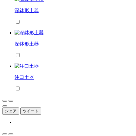
深鉢形土器
深鉢形土器
注口土器
シェア
ツイート