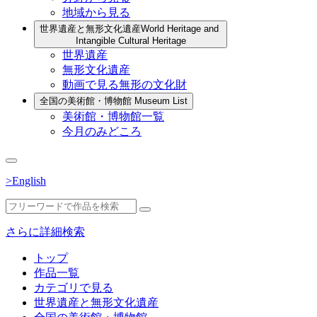
地域から見る
世界遺産と無形文化遺産
World Heritage and
Intangible Cultural Heritage
世界遺産
無形文化遺産
動画で見る無形の文化財
全国の美術館・博物館
Museum List
美術館・博物館一覧
今月のみどころ
>English
さらに詳細検索
トップ
作品一覧
カテゴリで見る
世界遺産と無形文化遺産